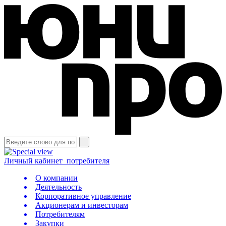
Личный кабинет
потребителя
О компании
Деятельность
Корпоративное управление
Акционерам и инвесторам
Потребителям
Закупки