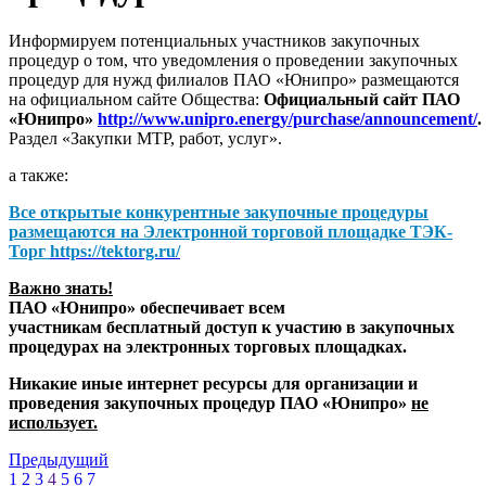
Информируем потенциальных участников закупочных
процедур о том, что уведомления о проведении закупочных
процедур для нужд филиалов ПАО «Юнипро» размещаются
на официальном сайте Общества:
Официальный сайт ПАО
«Юнипро»
http://www.unipro.energy/purchase/announcement/
.
Раздел «Закупки МТР, работ, услуг».
а также:
Все открытые конкурентные закупочные процедуры
размещаются на
Электронной торговой площадке ТЭК-
Торг
https://tektorg.ru/
Важно знать!
ПАО «Юнипро» обеспечивает всем
участникам бесплатный доступ к участию в закупочных
процедурах на электронных торговых площадках.
Никакие иные интернет ресурсы для организации и
проведения закупочных процедур ПАО «Юнипро»
не
использует.
Предыдущий
1
2
3
4
5
6
7