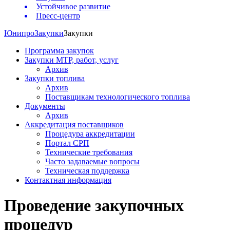
Устойчивое развитие
Пресс-центр
Юнипро
Закупки
Закупки
Программа закупок
Закупки МТР, работ, услуг
Архив
Закупки топлива
Архив
Поставщикам технологического топлива
Документы
Архив
Аккредитация поставщиков
Процедура аккредитации
Портал СРП
Технические требования
Часто задаваемые вопросы
Техническая поддержка
Контактная информация
Проведение закупочных
процедур