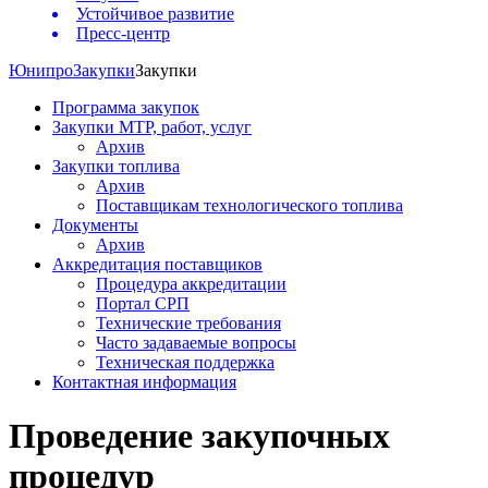
Устойчивое развитие
Пресс-центр
Юнипро
Закупки
Закупки
Программа закупок
Закупки МТР, работ, услуг
Архив
Закупки топлива
Архив
Поставщикам технологического топлива
Документы
Архив
Аккредитация поставщиков
Процедура аккредитации
Портал СРП
Технические требования
Часто задаваемые вопросы
Техническая поддержка
Контактная информация
Проведение закупочных
процедур