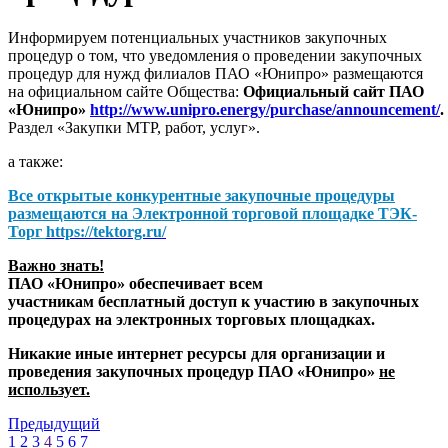
Информируем потенциальных участников закупочных
процедур о том, что уведомления о проведении закупочных
процедур для нужд филиалов ПАО «Юнипро» размещаются
на официальном сайте Общества:
Официальный сайт ПАО
«Юнипро»
http://www.unipro.energy/purchase/announcement/
.
Раздел «Закупки МТР, работ, услуг».
а также:
Все открытые конкурентные закупочные процедуры
размещаются на
Электронной торговой площадке ТЭК-
Торг
https://tektorg.ru/
Важно знать!
ПАО «Юнипро» обеспечивает всем
участникам бесплатный доступ к участию в закупочных
процедурах на электронных торговых площадках.
Никакие иные интернет ресурсы для организации и
проведения закупочных процедур ПАО «Юнипро»
не
использует.
Предыдущий
1
2
3
4
5
6
7