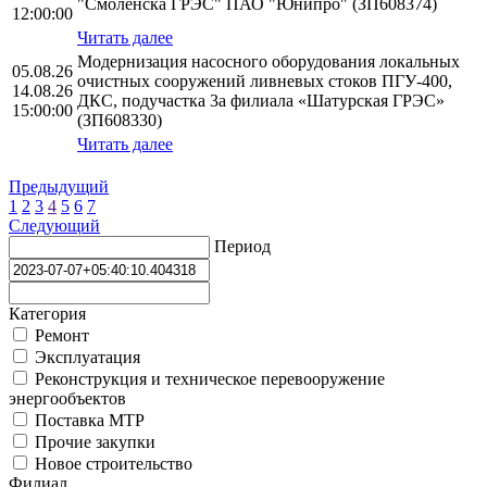
"Смоленска ГРЭС" ПАО "Юнипро" (ЗП608374)
12:00:00
Читать далее
Модернизация насосного оборудования локальных
05.08.26
очистных сооружений ливневых стоков ПГУ-400,
14.08.26
ДКС, подучастка 3а филиала «Шатурская ГРЭС»
15:00:00
(ЗП608330)
Читать далее
Предыдущий
1
2
3
4
5
6
7
Следующий
Период
Категория
Ремонт
Эксплуатация
Реконструкция и техническое перевооружение
энергообъектов
Поставка МТР
Прочие закупки
Новое строительство
Филиал