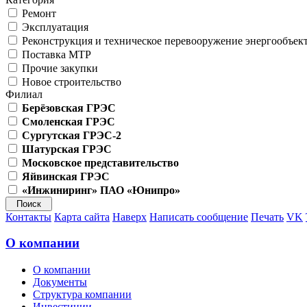
Ремонт
Эксплуатация
Реконструкция и техническое перевооружение энергообъек
Поставка МТР
Прочие закупки
Новое строительство
Филиал
Берёзовская ГРЭС
Смоленская ГРЭС
Сургутская ГРЭС-2
Шатурская ГРЭС
Московское представительство
Яйвинская ГРЭС
«Инжиниринг» ПАО «Юнипро»
Контакты
Карта сайта
Наверх
Написать сообщение
Печать
VK
О компании
О компании
Документы
Структура компании
Инвестиции