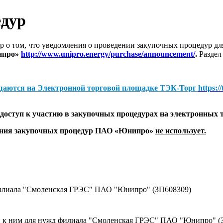
едур
 о том, что уведомления о проведении закупочных процедур 
ипро»
http://www.unipro.energy/purchase/announcement/
.
Раздел
щаются на
Электронной торговой площадке ТЭК-Торг
https:/
оступ к участию в закупочных процедурах на электронных 
дения закупочных процедур ПАО «Юнипро»
не использует.
филиала "Смоленская ГРЭС" ПАО "Юнипро" (ЗП608309)
ей к ним для нужд филиала "Смоленская ГРЭС" ПАО "Юнипро" (