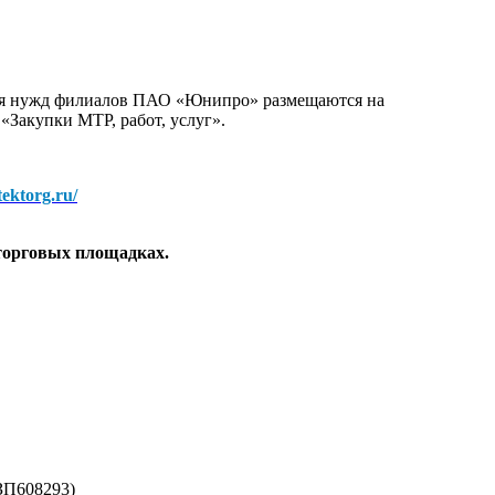
для нужд филиалов ПАО «Юнипро» размещаются на
 «Закупки МТР, работ, услуг».
/tektorg.ru/
торговых площадках.
ЗП608293)