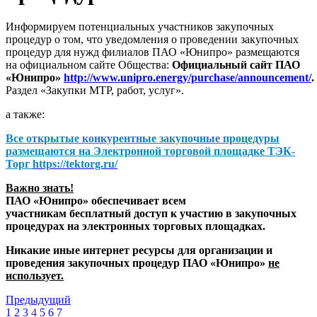
Информируем потенциальных участников закупочных
процедур о том, что уведомления о проведении закупочных
процедур для нужд филиалов ПАО «Юнипро» размещаются
на официальном сайте Общества:
Официальный сайт ПАО
«Юнипро»
http://www.unipro.energy/purchase/announcement/
.
Раздел «Закупки МТР, работ, услуг».
а также:
Все открытые конкурентные закупочные процедуры
размещаются на
Электронной торговой площадке ТЭК-
Торг
https://tektorg.ru/
Важно знать!
ПАО «Юнипро» обеспечивает всем
участникам бесплатный доступ к участию в закупочных
процедурах на электронных торговых площадках.
Никакие иные интернет ресурсы для организации и
проведения закупочных процедур ПАО «Юнипро»
не
использует.
Предыдущий
1
2
3
4
5
6
7