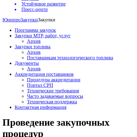
Устойчивое развитие
Пресс-центр
Юнипро
Закупки
Закупки
Программа закупок
Закупки МТР, работ, услуг
Архив
Закупки топлива
Архив
Поставщикам технологического топлива
Документы
Архив
Аккредитация поставщиков
Процедура аккредитации
Портал СРП
Технические требования
Часто задаваемые вопросы
Техническая поддержка
Контактная информация
Проведение закупочных
процедур