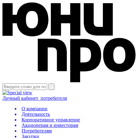
Личный кабинет
потребителя
О компании
Деятельность
Корпоративное управление
Акционерам и инвесторам
Потребителям
Закупки