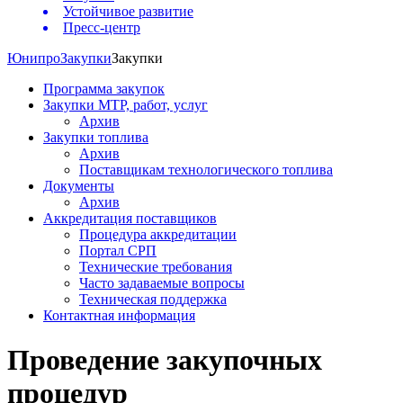
Устойчивое развитие
Пресс-центр
Юнипро
Закупки
Закупки
Программа закупок
Закупки МТР, работ, услуг
Архив
Закупки топлива
Архив
Поставщикам технологического топлива
Документы
Архив
Аккредитация поставщиков
Процедура аккредитации
Портал СРП
Технические требования
Часто задаваемые вопросы
Техническая поддержка
Контактная информация
Проведение закупочных
процедур