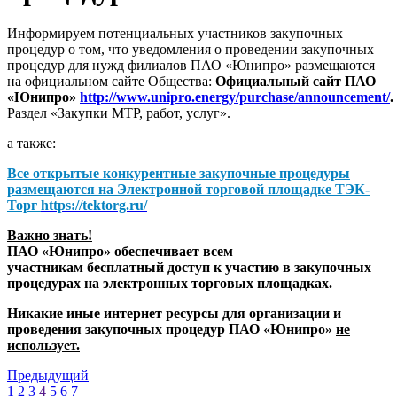
Информируем потенциальных участников закупочных
процедур о том, что уведомления о проведении закупочных
процедур для нужд филиалов ПАО «Юнипро» размещаются
на официальном сайте Общества:
Официальный сайт ПАО
«Юнипро»
http://www.unipro.energy/purchase/announcement/
.
Раздел «Закупки МТР, работ, услуг».
а также:
Все открытые конкурентные закупочные процедуры
размещаются на
Электронной торговой площадке ТЭК-
Торг
https://tektorg.ru/
Важно знать!
ПАО «Юнипро» обеспечивает всем
участникам бесплатный доступ к участию в закупочных
процедурах на электронных торговых площадках.
Никакие иные интернет ресурсы для организации и
проведения закупочных процедур ПАО «Юнипро»
не
использует.
Предыдущий
1
2
3
4
5
6
7