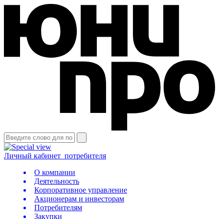
Личный кабинет
потребителя
О компании
Деятельность
Корпоративное управление
Акционерам и инвесторам
Потребителям
Закупки