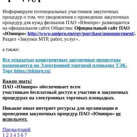
Информируем потенциальных участников закупочных
процедур о том, что уведомления о проведении закупочных
процедур для нужд филиалов ПАО «Юнипро» размещаются
на официальном сайте Общества:
Официальный сайт ПАО
«Юнипро»
http://www.unipro.energy/purchase/announcement/
.
Раздел «Закупки МТР, работ, услуг».
а также:
Все открытые конкурентные закупочные процедуры
размещаются на
Электронной торговой площадке ТЭК-
Торг
https://tektorg.ru/
Важно знать!
ПАО «Юнипро» обеспечивает всем
участникам бесплатный доступ к участию в закупочных
процедурах на электронных торговых площадках.
Никакие иные интернет ресурсы для организации и
проведения закупочных процедур ПАО «Юнипро»
не
использует.
Предыдущий
1
2
3
4
5
6
7