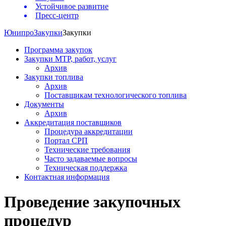
Устойчивое развитие
Пресс-центр
Юнипро
Закупки
Закупки
Программа закупок
Закупки МТР, работ, услуг
Архив
Закупки топлива
Архив
Поставщикам технологического топлива
Документы
Архив
Аккредитация поставщиков
Процедура аккредитации
Портал СРП
Технические требования
Часто задаваемые вопросы
Техническая поддержка
Контактная информация
Проведение закупочных
процедур