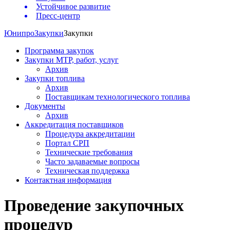
Устойчивое развитие
Пресс-центр
Юнипро
Закупки
Закупки
Программа закупок
Закупки МТР, работ, услуг
Архив
Закупки топлива
Архив
Поставщикам технологического топлива
Документы
Архив
Аккредитация поставщиков
Процедура аккредитации
Портал СРП
Технические требования
Часто задаваемые вопросы
Техническая поддержка
Контактная информация
Проведение закупочных
процедур