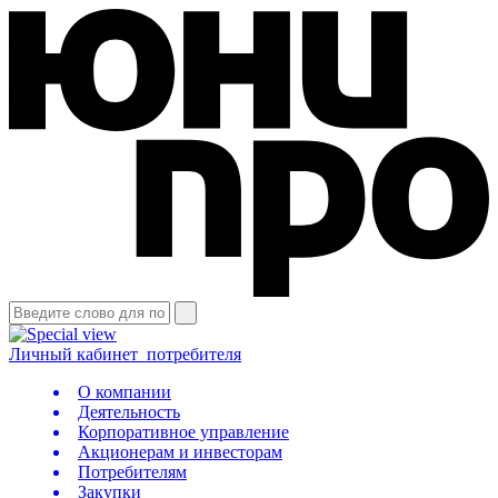
Личный кабинет
потребителя
О компании
Деятельность
Корпоративное управление
Акционерам и инвесторам
Потребителям
Закупки