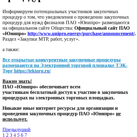
Информируем потенциальных участников закупочных
процедур о том, что уведомления о проведении закупочных
процедур для нужд филиалов ПАО «Юнипро» размещаются
на официальном сайте Общества:
Официальный сайт ПАО
«Юнипро»
http://www.unipro.energy/purchase/announcement/
.
Раздел «Закупки МТР, работ, услуг».
а также:
Все открытые конкурентные закупочные процедуры
размещаются на
Электронной торговой площадке ТЭК-
Торг
https://tektorg.ru/
Важно знать!
ПАО «Юнипро» обеспечивает всем
участникам бесплатный доступ к участию в закупочных
процедурах на электронных торговых площадках.
Никакие иные интернет ресурсы для организации и
проведения закупочных процедур ПАО «Юнипро»
не
использует.
Предыдущий
1
2
3
4
5
6
7