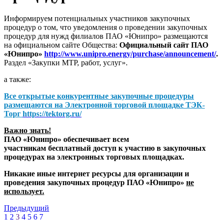
Информируем потенциальных участников закупочных
процедур о том, что уведомления о проведении закупочных
процедур для нужд филиалов ПАО «Юнипро» размещаются
на официальном сайте Общества:
Официальный сайт ПАО
«Юнипро»
http://www.unipro.energy/purchase/announcement/
.
Раздел «Закупки МТР, работ, услуг».
а также:
Все открытые конкурентные закупочные процедуры
размещаются на
Электронной торговой площадке ТЭК-
Торг
https://tektorg.ru/
Важно знать!
ПАО «Юнипро» обеспечивает всем
участникам бесплатный доступ к участию в закупочных
процедурах на электронных торговых площадках.
Никакие иные интернет ресурсы для организации и
проведения закупочных процедур ПАО «Юнипро»
не
использует.
Предыдущий
1
2
3
4
5
6
7