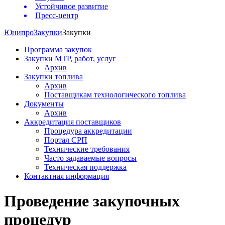
Устойчивое развитие
Пресс-центр
Юнипро
Закупки
Закупки
Программа закупок
Закупки МТР, работ, услуг
Архив
Закупки топлива
Архив
Поставщикам технологического топлива
Документы
Архив
Аккредитация поставщиков
Процедура аккредитации
Портал СРП
Технические требования
Часто задаваемые вопросы
Техническая поддержка
Контактная информация
Проведение закупочных
процедур