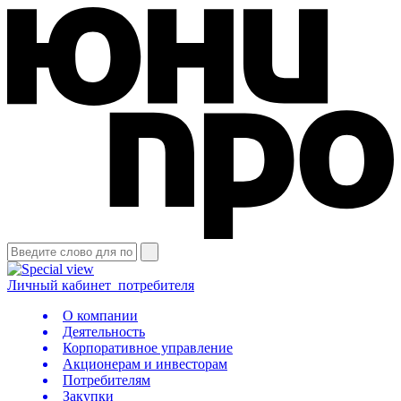
Личный кабинет
потребителя
О компании
Деятельность
Корпоративное управление
Акционерам и инвесторам
Потребителям
Закупки