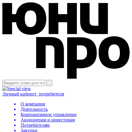
Личный кабинет
потребителя
О компании
Деятельность
Корпоративное управление
Акционерам и инвесторам
Потребителям
Закупки