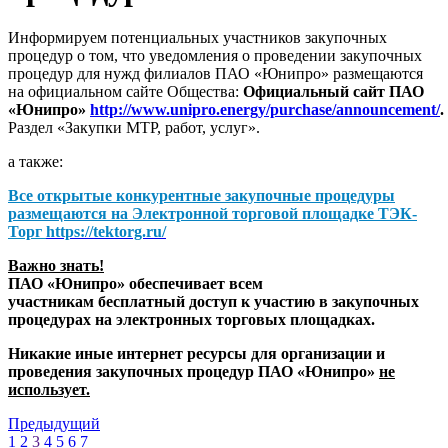
Информируем потенциальных участников закупочных
процедур о том, что уведомления о проведении закупочных
процедур для нужд филиалов ПАО «Юнипро» размещаются
на официальном сайте Общества:
Официальный сайт ПАО
«Юнипро»
http://www.unipro.energy/purchase/announcement/
.
Раздел «Закупки МТР, работ, услуг».
а также:
Все открытые конкурентные закупочные процедуры
размещаются на
Электронной торговой площадке ТЭК-
Торг
https://tektorg.ru/
Важно знать!
ПАО «Юнипро» обеспечивает всем
участникам бесплатный доступ к участию в закупочных
процедурах на электронных торговых площадках.
Никакие иные интернет ресурсы для организации и
проведения закупочных процедур ПАО «Юнипро»
не
использует.
Предыдущий
1
2
3
4
5
6
7