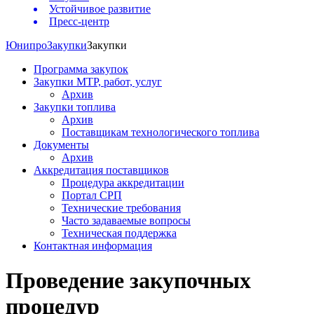
Устойчивое развитие
Пресс-центр
Юнипро
Закупки
Закупки
Программа закупок
Закупки МТР, работ, услуг
Архив
Закупки топлива
Архив
Поставщикам технологического топлива
Документы
Архив
Аккредитация поставщиков
Процедура аккредитации
Портал СРП
Технические требования
Часто задаваемые вопросы
Техническая поддержка
Контактная информация
Проведение закупочных
процедур