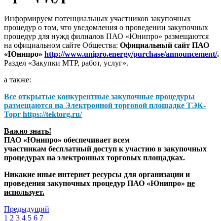
Информируем потенциальных участников закупочных
процедур о том, что уведомления о проведении закупочных
процедур для нужд филиалов ПАО «Юнипро» размещаются
на официальном сайте Общества:
Официальный сайт ПАО
«Юнипро»
http://www.unipro.energy/purchase/announcement/
.
Раздел «Закупки МТР, работ, услуг».
а также:
Все открытые конкурентные закупочные процедуры
размещаются на
Электронной торговой площадке ТЭК-
Торг
https://tektorg.ru/
Важно знать!
ПАО «Юнипро» обеспечивает всем
участникам бесплатный доступ к участию в закупочных
процедурах на электронных торговых площадках.
Никакие иные интернет ресурсы для организации и
проведения закупочных процедур ПАО «Юнипро»
не
использует.
Предыдущий
1
2
3
4
5
6
7