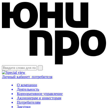
Личный кабинет
потребителя
О компании
Деятельность
Корпоративное управление
Акционерам и инвесторам
Потребителям
Закупки