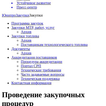
Устойчивое развитие
Пресс-центр
Юнипро
Закупки
Закупки
Программа закупок
Закупки МТР, работ, услуг
Архив
Закупки топлива
Архив
Поставщикам технологического топлива
Документы
Архив
Аккредитация поставщиков
Процедура аккредитации
Портал СРП
Технические требования
Часто задаваемые вопросы
Техническая поддержка
Контактная информация
Проведение закупочных
процедур