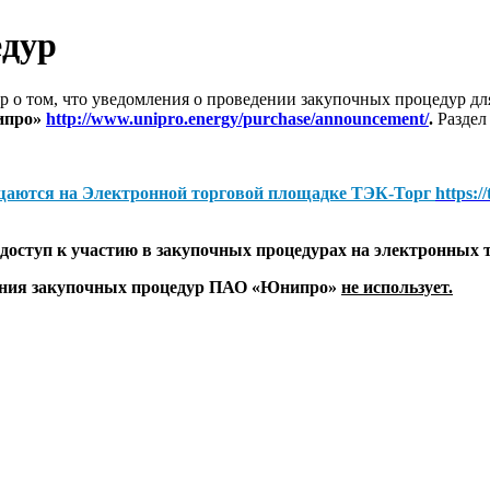
едур
 о том, что уведомления о проведении закупочных процедур 
ипро»
http://www.unipro.energy/purchase/announcement/
.
Раздел
щаются на
Электронной торговой площадке ТЭК-Торг
https:/
оступ к участию в закупочных процедурах на электронных 
дения закупочных процедур ПАО «Юнипро»
не использует.