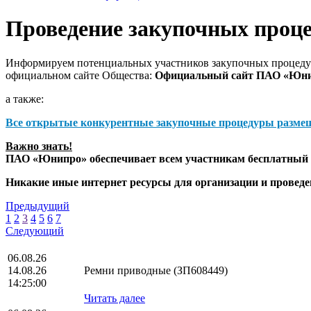
Проведение закупочных проц
Информируем потенциальных участников закупочных процедур
официальном сайте Общества:
Официальный сайт ПАО «Юн
а также:
Все открытые конкурентные закупочные процедуры разме
Важно знать!
ПАО «Юнипро» обеспечивает всем участникам бесплатный д
Никакие иные интернет ресурсы для организации и прове
Предыдущий
1
2
3
4
5
6
7
Следующий
06.08.26
14.08.26
Ремни приводные (ЗП608449)
14:25:00
Читать далее