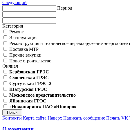
Следующий
Период
Категория
Ремонт
Эксплуатация
Реконструкция и техническое перевооружение энергообъек
Поставка МТР
Прочие закупки
Новое строительство
Филиал
Берёзовская ГРЭС
Смоленская ГРЭС
Сургутская ГРЭС-2
Шатурская ГРЭС
Московское представительство
Яйвинская ГРЭС
«Инжиниринг» ПАО «Юнипро»
Контакты
Карта сайта
Наверх
Написать сообщение
Печать
VK
О компании