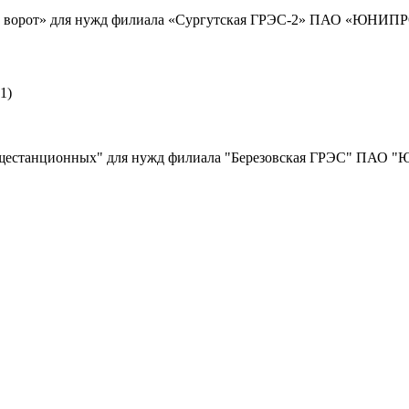
е ворот» для нужд филиала «Сургутская ГРЭС-2» ПАО «ЮНИПРО»
1)
бщестанционных" для нужд филиала "Березовская ГРЭС" ПАО "Ю