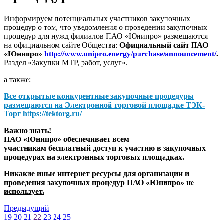
Информируем потенциальных участников закупочных
процедур о том, что уведомления о проведении закупочных
процедур для нужд филиалов ПАО «Юнипро» размещаются
на официальном сайте Общества:
Официальный сайт ПАО
«Юнипро»
http://www.unipro.energy/purchase/announcement/
.
Раздел «Закупки МТР, работ, услуг».
а также:
Все открытые конкурентные закупочные процедуры
размещаются на
Электронной торговой площадке ТЭК-
Торг
https://tektorg.ru/
Важно знать!
ПАО «Юнипро» обеспечивает всем
участникам бесплатный доступ к участию в закупочных
процедурах на электронных торговых площадках.
Никакие иные интернет ресурсы для организации и
проведения закупочных процедур ПАО «Юнипро»
не
использует.
Предыдущий
19
20
21
22
23
24
25