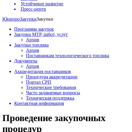
Устойчивое развитие
Пресс-центр
Юнипро
Закупки
Закупки
Программа закупок
Закупки МТР, работ, услуг
Архив
Закупки топлива
Архив
Поставщикам технологического топлива
Документы
Архив
Аккредитация поставщиков
Процедура аккредитации
Портал СРП
Технические требования
Часто задаваемые вопросы
Техническая поддержка
Контактная информация
Проведение закупочных
процедур