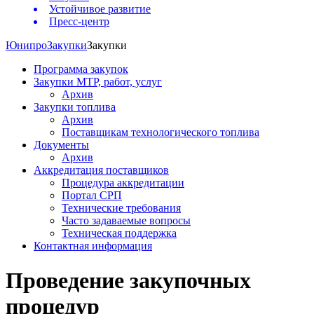
Устойчивое развитие
Пресс-центр
Юнипро
Закупки
Закупки
Программа закупок
Закупки МТР, работ, услуг
Архив
Закупки топлива
Архив
Поставщикам технологического топлива
Документы
Архив
Аккредитация поставщиков
Процедура аккредитации
Портал СРП
Технические требования
Часто задаваемые вопросы
Техническая поддержка
Контактная информация
Проведение закупочных
процедур