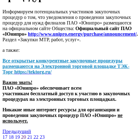
Информируем потенциальных участников закупочных
процедур о том, что уведомления о проведении закупочных
процедур для нужд филиалов ПАО «Юнипро» размещаются
на официальном сайте Общества:
Официальный сайт ПАО
«Юнипро»
http://www.unipro.energy/purchase/announcement/
.
Раздел «Закупки МТР, работ, услуг».
а также:
Все открытые конкурентные закупочные процедуры
размещаются на
Электронной торговой площадке ТЭК-
Торг
https://tektorg.ru/
Важно знать!
ПАО «Юнипро» обеспечивает всем
участникам бесплатный доступ к участию в закупочных
процедурах на электронных торговых площадках.
Никакие иные интернет ресурсы для организации и
проведения закупочных процедур ПАО «Юнипро»
не
использует.
Предыдущий
17
18
19
20
21
22
23