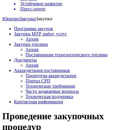
Устойчивое развитие
Пресс-центр
Юнипро
Закупки
Закупки
Программа закупок
Закупки МТР, работ, услуг
Архив
Закупки топлива
Архив
Поставщикам технологического топлива
Документы
Архив
Аккредитация поставщиков
Процедура аккредитации
Портал СРП
Технические требования
Часто задаваемые вопросы
Техническая поддержка
Контактная информация
Проведение закупочных
процедур