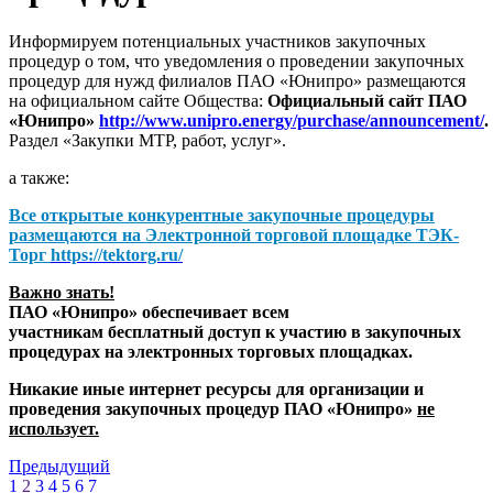
Информируем потенциальных участников закупочных
процедур о том, что уведомления о проведении закупочных
процедур для нужд филиалов ПАО «Юнипро» размещаются
на официальном сайте Общества:
Официальный сайт ПАО
«Юнипро»
http://www.unipro.energy/purchase/announcement/
.
Раздел «Закупки МТР, работ, услуг».
а также:
Все открытые конкурентные закупочные процедуры
размещаются на
Электронной торговой площадке ТЭК-
Торг
https://tektorg.ru/
Важно знать!
ПАО «Юнипро» обеспечивает всем
участникам бесплатный доступ к участию в закупочных
процедурах на электронных торговых площадках.
Никакие иные интернет ресурсы для организации и
проведения закупочных процедур ПАО «Юнипро»
не
использует.
Предыдущий
1
2
3
4
5
6
7