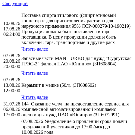
Следующий
Поставка спирта этилового ((спирт этиловый
концентрат для приготовления раствора для
10.08.26
наружного применения 95% ЛСР-000279/10-190219)
17.08.26
Продукция должна быть поставлена в таре
06:24:00
поставщика. В цену продукции должны быть
включены: тара, транспортные и другие расх
Читать далее
07.08.26
Запасные части MAN TURBO для нужд "Сургутская
20.08.26
ГРЭС-2" филиал ПАО «Юнипро» (ЗП608604)
20:00:00
Читать далее
07.08.26
13.08.26
Керамзит в мешке (50л). (ЗП608602)
12:00:00
Читать далее
31.07.26
144_Оказание услуг на предоставление сервиса для
06.08.26
комплексной автоматизированной комплаенс-
17:00:00
оценки для нужд ПАО «Юнипро» (ЗП6072991)
07.08.2026 Уведомление о продлении срока подачи
предложений участников до 17:00 (мск) до
10.08.2026 года.