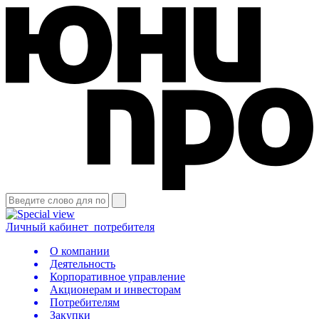
Личный кабинет
потребителя
О компании
Деятельность
Корпоративное управление
Акционерам и инвесторам
Потребителям
Закупки