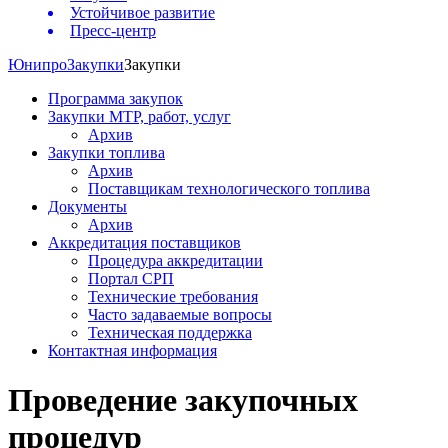
Устойчивое развитие
Пресс-центр
Юнипро
Закупки
Закупки
Программа закупок
Закупки МТР, работ, услуг
Архив
Закупки топлива
Архив
Поставщикам технологического топлива
Документы
Архив
Аккредитация поставщиков
Процедура аккредитации
Портал СРП
Технические требования
Часто задаваемые вопросы
Техническая поддержка
Контактная информация
Проведение закупочных
процедур