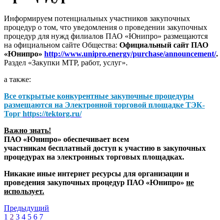
Информируем потенциальных участников закупочных
процедур о том, что уведомления о проведении закупочных
процедур для нужд филиалов ПАО «Юнипро» размещаются
на официальном сайте Общества:
Официальный сайт ПАО
«Юнипро»
http://www.unipro.energy/purchase/announcement/
.
Раздел «Закупки МТР, работ, услуг».
а также:
Все открытые конкурентные закупочные процедуры
размещаются на
Электронной торговой площадке ТЭК-
Торг
https://tektorg.ru/
Важно знать!
ПАО «Юнипро» обеспечивает всем
участникам бесплатный доступ к участию в закупочных
процедурах на электронных торговых площадках.
Никакие иные интернет ресурсы для организации и
проведения закупочных процедур ПАО «Юнипро»
не
использует.
Предыдущий
1
2
3
4
5
6
7