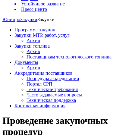
Устойчивое развитие
Пресс-центр
Юнипро
Закупки
Закупки
Программа закупок
Закупки МТР, работ, услуг
Архив
Закупки топлива
Архив
Поставщикам технологического топлива
Документы
Архив
Аккредитация поставщиков
Процедура аккредитации
Портал СРП
Технические требования
Часто задаваемые вопросы
Техническая поддержка
Контактная информация
Проведение закупочных
процедур