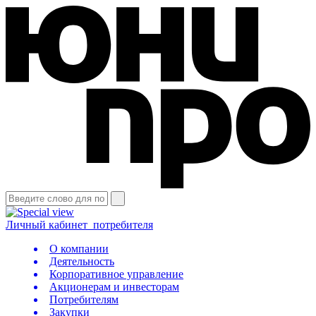
Личный кабинет
потребителя
О компании
Деятельность
Корпоративное управление
Акционерам и инвесторам
Потребителям
Закупки