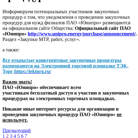
Информируем потенциальных участников закупочных
процедур о том, что уведомления о проведении закупочных
процедур для нужд филиалов ПАО «Юнипро» размещаются
на официальном сайте Общества:
Официальный сайт ПАО
«Юнипро»
http://www.unipro.energy/purchase/announcement/
.
Раздел «Закупки МТР, работ, услуг».
а также:
Все открытые конкурентные закупочные процедуры
размещаются на
Электронной торговой площадке ТЭК-
Торг
https://tektorg.ru/
Важно знать!
ПАО «Юнипро» обеспечивает всем
участникам бесплатный доступ к участию в закупочных
процедурах на электронных торговых площадках.
Никакие иные интернет ресурсы для организации и
проведения закупочных процедур ПАО «Юнипро»
не
использует.
Предыдущий
1
2
3
4
5
6
7