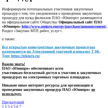
Информируем потенциальных участников закупочных
процедур о том, что уведомления о проведении закупочных
процедур для нужд филиалов ПАО «Юнипро» размещаются
на официальном сайте Общества:
Официальный сайт ПАО
«Юнипро»
http://www.unipro.energy/purchase/announcement/
.
Раздел «Закупки МТР, работ, услуг».
а также:
Все открытые конкурентные закупочные процедуры
размещаются на
Электронной торговой площадке ТЭК-
Торг
https://tektorg.ru/
Важно знать!
ПАО «Юнипро» обеспечивает всем
участникам бесплатный доступ к участию в закупочных
процедурах на электронных торговых площадках.
Никакие иные интернет ресурсы для организации и
проведения закупочных процедур ПАО «Юнипро»
не
использует.
Предыдущий
1
2
3
4
5
6
7