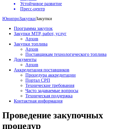
Устойчивое развитие
Пресс-центр
Юнипро
Закупки
Закупки
Программа закупок
Закупки МТР, работ, услуг
Архив
Закупки топлива
Архив
Поставщикам технологического топлива
Документы
Архив
Аккредитация поставщиков
Процедура аккредитации
Портал СРП
Технические требования
Часто задаваемые вопросы
Техническая поддержка
Контактная информация
Проведение закупочных
процедур