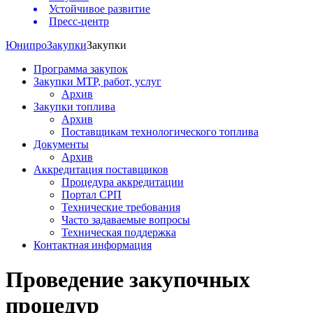
Устойчивое развитие
Пресс-центр
Юнипро
Закупки
Закупки
Программа закупок
Закупки МТР, работ, услуг
Архив
Закупки топлива
Архив
Поставщикам технологического топлива
Документы
Архив
Аккредитация поставщиков
Процедура аккредитации
Портал СРП
Технические требования
Часто задаваемые вопросы
Техническая поддержка
Контактная информация
Проведение закупочных
процедур