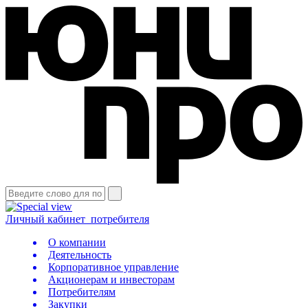
Личный кабинет
потребителя
О компании
Деятельность
Корпоративное управление
Акционерам и инвесторам
Потребителям
Закупки