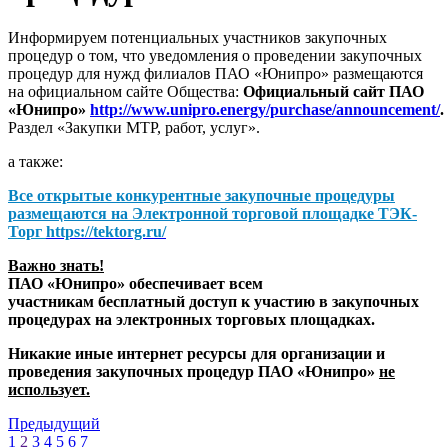
Информируем потенциальных участников закупочных
процедур о том, что уведомления о проведении закупочных
процедур для нужд филиалов ПАО «Юнипро» размещаются
на официальном сайте Общества:
Официальный сайт ПАО
«Юнипро»
http://www.unipro.energy/purchase/announcement/
.
Раздел «Закупки МТР, работ, услуг».
а также:
Все открытые конкурентные закупочные процедуры
размещаются на
Электронной торговой площадке ТЭК-
Торг
https://tektorg.ru/
Важно знать!
ПАО «Юнипро» обеспечивает всем
участникам бесплатный доступ к участию в закупочных
процедурах на электронных торговых площадках.
Никакие иные интернет ресурсы для организации и
проведения закупочных процедур ПАО «Юнипро»
не
использует.
Предыдущий
1
2
3
4
5
6
7