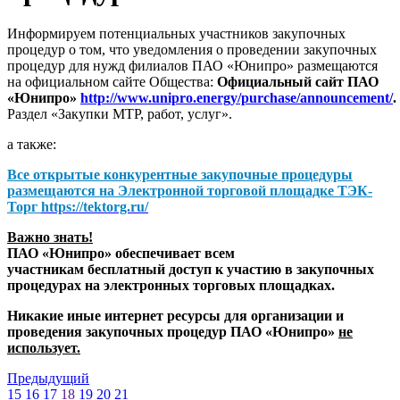
Информируем потенциальных участников закупочных
процедур о том, что уведомления о проведении закупочных
процедур для нужд филиалов ПАО «Юнипро» размещаются
на официальном сайте Общества:
Официальный сайт ПАО
«Юнипро»
http://www.unipro.energy/purchase/announcement/
.
Раздел «Закупки МТР, работ, услуг».
а также:
Все открытые конкурентные закупочные процедуры
размещаются на
Электронной торговой площадке ТЭК-
Торг
https://tektorg.ru/
Важно знать!
ПАО «Юнипро» обеспечивает всем
участникам бесплатный доступ к участию в закупочных
процедурах на электронных торговых площадках.
Никакие иные интернет ресурсы для организации и
проведения закупочных процедур ПАО «Юнипро»
не
использует.
Предыдущий
15
16
17
18
19
20
21