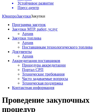
Устойчивое развитие
Пресс-центр
Юнипро
Закупки
Закупки
Программа закупок
Закупки МТР, работ, услуг
Архив
Закупки топлива
Архив
Поставщикам технологического топлива
Документы
Архив
Аккредитация поставщиков
Процедура аккредитации
Портал СРП
Технические требования
Часто задаваемые вопросы
Техническая поддержка
Контактная информация
Проведение закупочных
процедур