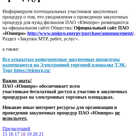
Информируем потенциальных участников закупочных
процедур о том, что уведомления о проведении закупочных
процедур для нужд филиалов ПАО «Юнипро» размещаются
на официальном сайте Общества:
Официальный сайт ПАО
«Юнипро»
http://www.unipro.energy/purchase/announcement/
.
Раздел «Закупки МТР, работ, услуг».
а также:
Все открытые конкурентные закупочные процедуры
размещаются на
Электронной торговой площадке ТЭК-
Торг
https://tektorg.ru/
Важно знать!
ПАО «Юнипро» обеспечивает всем
участникам бесплатный доступ к участию в закупочных
процедурах на электронных торговых площадках.
Никакие иные интернет ресурсы для организации и
проведения закупочных процедур ПАО «Юнипро»
не
использует.
Предыдущий
15
16
17
18
19
20
21