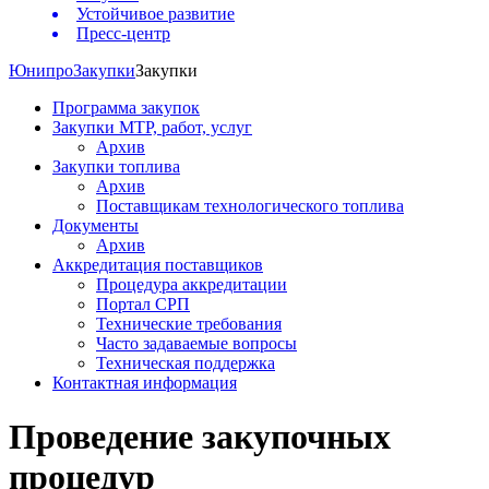
Устойчивое развитие
Пресс-центр
Юнипро
Закупки
Закупки
Программа закупок
Закупки МТР, работ, услуг
Архив
Закупки топлива
Архив
Поставщикам технологического топлива
Документы
Архив
Аккредитация поставщиков
Процедура аккредитации
Портал СРП
Технические требования
Часто задаваемые вопросы
Техническая поддержка
Контактная информация
Проведение закупочных
процедур