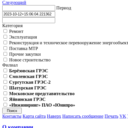
Следующий
Период
Категория
Ремонт
Эксплуатация
Реконструкция и техническое перевооружение энергообъек
Поставка МТР
Прочие закупки
Новое строительство
Филиал
Берёзовская ГРЭС
Смоленская ГРЭС
Сургутская ГРЭС-2
Шатурская ГРЭС
Московское представительство
Яйвинская ГРЭС
«Инжиниринг» ПАО «Юнипро»
Контакты
Карта сайта
Наверх
Написать сообщение
Печать
VK
О компании