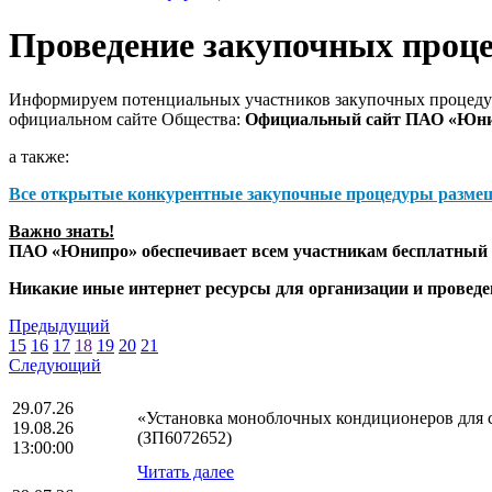
Проведение закупочных проц
Информируем потенциальных участников закупочных процедур
официальном сайте Общества:
Официальный сайт ПАО «Юн
а также:
Все открытые конкурентные закупочные процедуры разме
Важно знать!
ПАО «Юнипро» обеспечивает всем участникам бесплатный д
Никакие иные интернет ресурсы для организации и прове
Предыдущий
15
16
17
18
19
20
21
Следующий
29.07.26
«Установка моноблочных кондиционеров для с
19.08.26
(ЗП6072652)
13:00:00
Читать далее