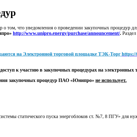
едур
 о том, что уведомления о проведении закупочных процедур 
ипро»
http://www.unipro.energy/purchase/announcement/
.
Раздел
щаются на
Электронной торговой площадке ТЭК-Торг
https:/
оступ к участию в закупочных процедурах на электронных 
дения закупочных процедур ПАО «Юнипро»
не использует.
истемы статического пуска энергоблоков ст. №7, 8 ПГУ» для н