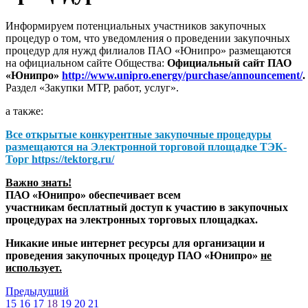
Информируем потенциальных участников закупочных
процедур о том, что уведомления о проведении закупочных
процедур для нужд филиалов ПАО «Юнипро» размещаются
на официальном сайте Общества:
Официальный сайт ПАО
«Юнипро»
http://www.unipro.energy/purchase/announcement/
.
Раздел «Закупки МТР, работ, услуг».
а также:
Все открытые конкурентные закупочные процедуры
размещаются на
Электронной торговой площадке ТЭК-
Торг
https://tektorg.ru/
Важно знать!
ПАО «Юнипро» обеспечивает всем
участникам бесплатный доступ к участию в закупочных
процедурах на электронных торговых площадках.
Никакие иные интернет ресурсы для организации и
проведения закупочных процедур ПАО «Юнипро»
не
использует.
Предыдущий
15
16
17
18
19
20
21