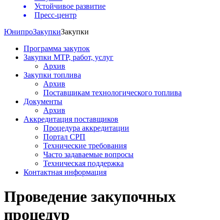
Устойчивое развитие
Пресс-центр
Юнипро
Закупки
Закупки
Программа закупок
Закупки МТР, работ, услуг
Архив
Закупки топлива
Архив
Поставщикам технологического топлива
Документы
Архив
Аккредитация поставщиков
Процедура аккредитации
Портал СРП
Технические требования
Часто задаваемые вопросы
Техническая поддержка
Контактная информация
Проведение закупочных
процедур