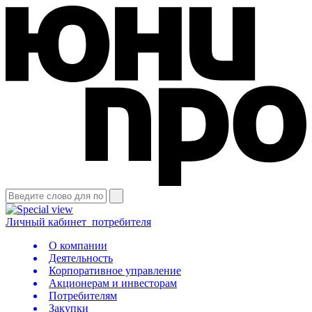
Личный кабинет
потребителя
О компании
Деятельность
Корпоративное управление
Акционерам и инвесторам
Потребителям
Закупки