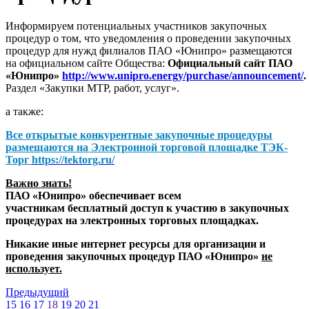
Информируем потенциальных участников закупочных
процедур о том, что уведомления о проведении закупочных
процедур для нужд филиалов ПАО «Юнипро» размещаются
на официальном сайте Общества:
Официальный сайт ПАО
«Юнипро»
http://www.unipro.energy/purchase/announcement/
.
Раздел «Закупки МТР, работ, услуг».
а также:
Все открытые конкурентные закупочные процедуры
размещаются на
Электронной торговой площадке ТЭК-
Торг
https://tektorg.ru/
Важно знать!
ПАО «Юнипро» обеспечивает всем
участникам бесплатный доступ к участию в закупочных
процедурах на электронных торговых площадках.
Никакие иные интернет ресурсы для организации и
проведения закупочных процедур ПАО «Юнипро»
не
использует.
Предыдущий
15
16
17
18
19
20
21