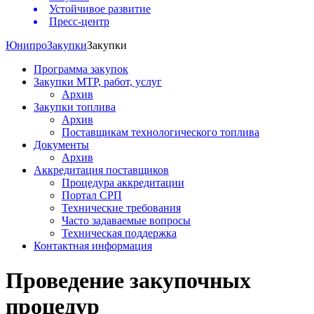
Устойчивое развитие
Пресс-центр
Юнипро
Закупки
Закупки
Программа закупок
Закупки МТР, работ, услуг
Архив
Закупки топлива
Архив
Поставщикам технологического топлива
Документы
Архив
Аккредитация поставщиков
Процедура аккредитации
Портал СРП
Технические требования
Часто задаваемые вопросы
Техническая поддержка
Контактная информация
Проведение закупочных
процедур