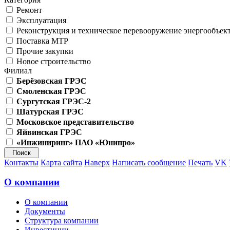
Ремонт
Эксплуатация
Реконструкция и техническое перевооружение энергообъек
Поставка МТР
Прочие закупки
Новое строительство
Филиал
Берёзовская ГРЭС
Смоленская ГРЭС
Сургутская ГРЭС-2
Шатурская ГРЭС
Московское представительство
Яйвинская ГРЭС
«Инжиниринг» ПАО «Юнипро»
Контакты
Карта сайта
Наверх
Написать сообщение
Печать
VK
О компании
О компании
Документы
Структура компании
Инвестиции