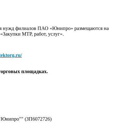
для нужд филиалов ПАО «Юнипро» размещаются на
 «Закупки МТР, работ, услуг».
/tektorg.ru/
торговых площадках.
 "Юнипро"" (ЗП6072726)