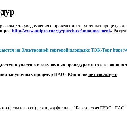
едур
 о том, что уведомления о проведении закупочных процедур 
ипро»
http://www.unipro.energy/purchase/announcement/
.
Раздел
щаются на
Электронной торговой площадке ТЭК-Торг
https:/
оступ к участию в закупочных процедурах на электронных 
дения закупочных процедур ПАО «Юнипро»
не использует.
порта (услуги такси) для нужд филиала "Березовская ГРЭС" ПАО