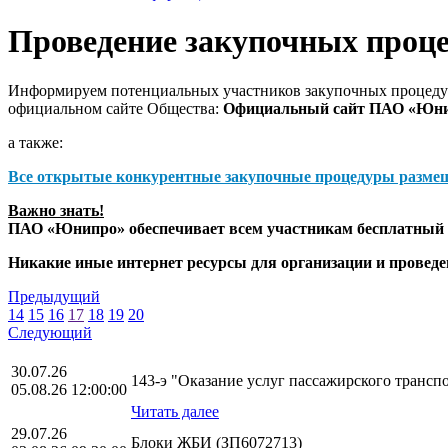
Проведение закупочных проц
Информируем потенциальных участников закупочных процедур
официальном сайте Общества:
Официальный сайт ПАО «Юн
а также:
Все открытые конкурентные закупочные процедуры разме
Важно знать!
ПАО «Юнипро» обеспечивает всем участникам бесплатный д
Никакие иные интернет ресурсы для организации и прове
Предыдущий
14
15
16
17
18
19
20
Следующий
30.07.26
143-э "Оказание услуг пассажирского транс
05.08.26 12:00:00
Читать далее
29.07.26
Блоки ЖБИ (ЗП6072713)