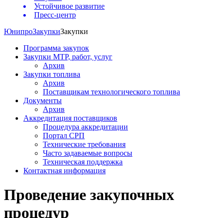
Устойчивое развитие
Пресс-центр
Юнипро
Закупки
Закупки
Программа закупок
Закупки МТР, работ, услуг
Архив
Закупки топлива
Архив
Поставщикам технологического топлива
Документы
Архив
Аккредитация поставщиков
Процедура аккредитации
Портал СРП
Технические требования
Часто задаваемые вопросы
Техническая поддержка
Контактная информация
Проведение закупочных
процедур