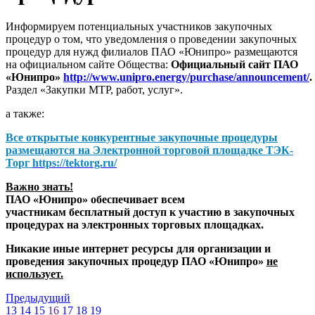
Информируем потенциальных участников закупочных
процедур о том, что уведомления о проведении закупочных
процедур для нужд филиалов ПАО «Юнипро» размещаются
на официальном сайте Общества:
Официальный сайт ПАО
«Юнипро»
http://www.unipro.energy/purchase/announcement/
.
Раздел «Закупки МТР, работ, услуг».
а также:
Все открытые конкурентные закупочные процедуры
размещаются на
Электронной торговой площадке ТЭК-
Торг
https://tektorg.ru/
Важно знать!
ПАО «Юнипро» обеспечивает всем
участникам бесплатный доступ к участию в закупочных
процедурах на электронных торговых площадках.
Никакие иные интернет ресурсы для организации и
проведения закупочных процедур ПАО «Юнипро»
не
использует.
Предыдущий
13
14
15
16
17
18
19