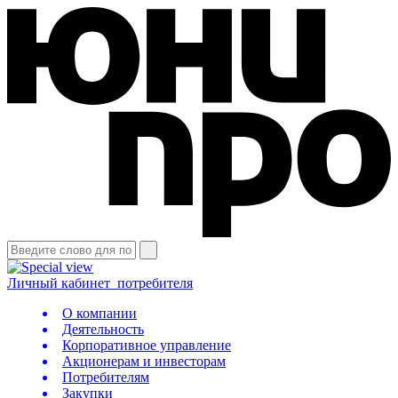
Личный кабинет
потребителя
О компании
Деятельность
Корпоративное управление
Акционерам и инвесторам
Потребителям
Закупки