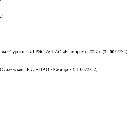
2)
ала «Сургутская ГРЭС-2» ПАО «Юнипро» в 2027 г. (ЗП6072735)
а «Смоленская ГРЭС» ПАО «Юнипро» (ЗП6072732)