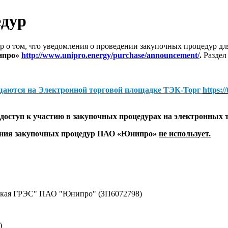
едур
 о том, что уведомления о проведении закупочных процедур 
ипро»
http://www.unipro.energy/purchase/announcement/
.
Раздел
щаются на
Электронной торговой площадке ТЭК-Торг
https:/
оступ к участию в закупочных процедурах на электронных 
дения закупочных процедур ПАО «Юнипро»
не использует.
нская ГРЭС" ПАО "Юнипро" (ЗП6072798)
)