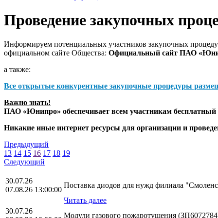
Проведение закупочных проц
Информируем потенциальных участников закупочных процедур
официальном сайте Общества:
Официальный сайт ПАО «Юн
а также:
Все открытые конкурентные закупочные процедуры разме
Важно знать!
ПАО «Юнипро» обеспечивает всем участникам бесплатный д
Никакие иные интернет ресурсы для организации и прове
Предыдущий
13
14
15
16
17
18
19
Следующий
30.07.26
Поставка диодов для нужд филиала "Смоле
07.08.26 13:00:00
Читать далее
30.07.26
Модули газового пожаротушения (ЗП6072784