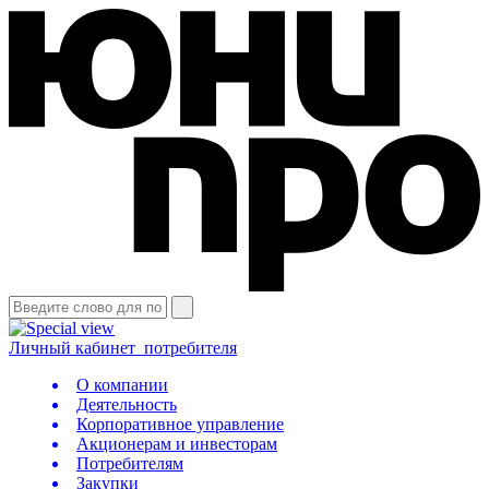
Личный кабинет
потребителя
О компании
Деятельность
Корпоративное управление
Акционерам и инвесторам
Потребителям
Закупки