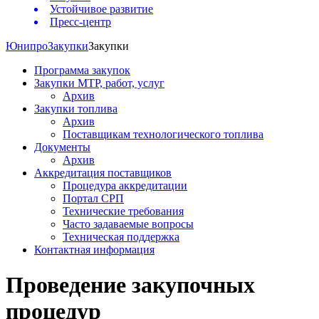
Устойчивое развитие
Пресс-центр
Юнипро
Закупки
Закупки
Программа закупок
Закупки МТР, работ, услуг
Архив
Закупки топлива
Архив
Поставщикам технологического топлива
Документы
Архив
Аккредитация поставщиков
Процедура аккредитации
Портал СРП
Технические требования
Часто задаваемые вопросы
Техническая поддержка
Контактная информация
Проведение закупочных
процедур