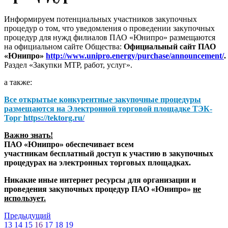
Информируем потенциальных участников закупочных
процедур о том, что уведомления о проведении закупочных
процедур для нужд филиалов ПАО «Юнипро» размещаются
на официальном сайте Общества:
Официальный сайт ПАО
«Юнипро»
http://www.unipro.energy/purchase/announcement/
.
Раздел «Закупки МТР, работ, услуг».
а также:
Все открытые конкурентные закупочные процедуры
размещаются на
Электронной торговой площадке ТЭК-
Торг
https://tektorg.ru/
Важно знать!
ПАО «Юнипро» обеспечивает всем
участникам бесплатный доступ к участию в закупочных
процедурах на электронных торговых площадках.
Никакие иные интернет ресурсы для организации и
проведения закупочных процедур ПАО «Юнипро»
не
использует.
Предыдущий
13
14
15
16
17
18
19