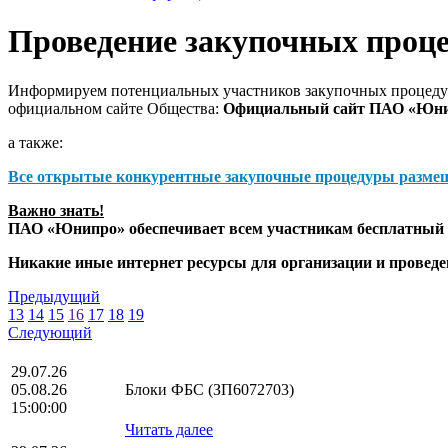
Проведение закупочных проц
Информируем потенциальных участников закупочных процедур
официальном сайте Общества:
Официальный сайт ПАО «Юн
а также:
Все открытые конкурентные закупочные процедуры разме
Важно знать!
ПАО «Юнипро» обеспечивает всем участникам бесплатный д
Никакие иные интернет ресурсы для организации и прове
Предыдущий
13
14
15
16
17
18
19
Следующий
29.07.26
05.08.26
Блоки ФБС (ЗП6072703)
15:00:00
Читать далее