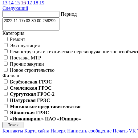
13
14
15
16
17
18
19
Следующий
Период
Категория
Ремонт
Эксплуатация
Реконструкция и техническое перевооружение энергообъек
Поставка МТР
Прочие закупки
Новое строительство
Филиал
Берёзовская ГРЭС
Смоленская ГРЭС
Сургутская ГРЭС-2
Шатурская ГРЭС
Московское представительство
Яйвинская ГРЭС
«Инжиниринг» ПАО «Юнипро»
Контакты
Карта сайта
Наверх
Написать сообщение
Печать
VK