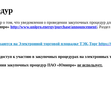
едур
 о том, что уведомления о проведении закупочных процедур 
ипро»
http://www.unipro.energy/purchase/announcement/
.
Раздел
щаются на
Электронной торговой площадке ТЭК-Торг
https:/
оступ к участию в закупочных процедурах на электронных 
дения закупочных процедур ПАО «Юнипро»
не использует.