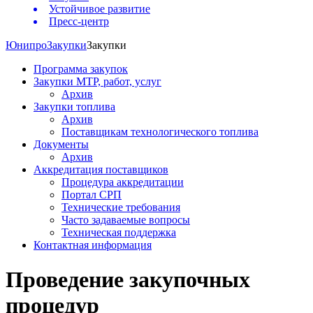
Устойчивое развитие
Пресс-центр
Юнипро
Закупки
Закупки
Программа закупок
Закупки МТР, работ, услуг
Архив
Закупки топлива
Архив
Поставщикам технологического топлива
Документы
Архив
Аккредитация поставщиков
Процедура аккредитации
Портал СРП
Технические требования
Часто задаваемые вопросы
Техническая поддержка
Контактная информация
Проведение закупочных
процедур