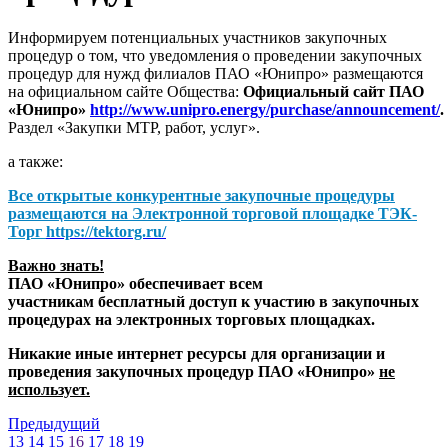
Информируем потенциальных участников закупочных
процедур о том, что уведомления о проведении закупочных
процедур для нужд филиалов ПАО «Юнипро» размещаются
на официальном сайте Общества:
Официальный сайт ПАО
«Юнипро»
http://www.unipro.energy/purchase/announcement/
.
Раздел «Закупки МТР, работ, услуг».
а также:
Все открытые конкурентные закупочные процедуры
размещаются на
Электронной торговой площадке ТЭК-
Торг
https://tektorg.ru/
Важно знать!
ПАО «Юнипро» обеспечивает всем
участникам бесплатный доступ к участию в закупочных
процедурах на электронных торговых площадках.
Никакие иные интернет ресурсы для организации и
проведения закупочных процедур ПАО «Юнипро»
не
использует.
Предыдущий
13
14
15
16
17
18
19