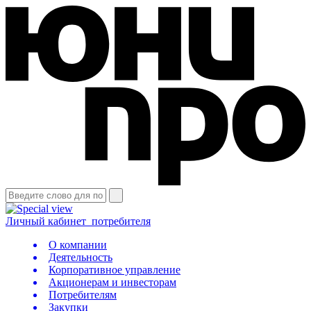
Личный кабинет
потребителя
О компании
Деятельность
Корпоративное управление
Акционерам и инвесторам
Потребителям
Закупки