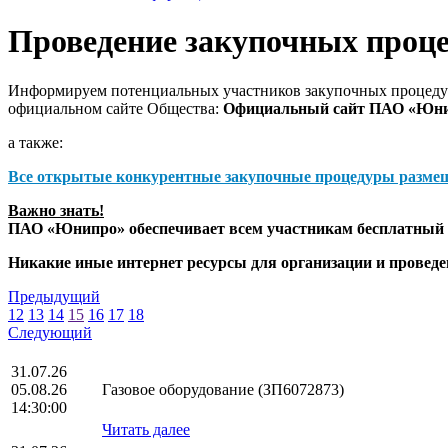
Проведение закупочных проц
Информируем потенциальных участников закупочных процедур
официальном сайте Общества:
Официальный сайт ПАО «Юн
а также:
Все открытые конкурентные закупочные процедуры разме
Важно знать!
ПАО «Юнипро» обеспечивает всем участникам бесплатный д
Никакие иные интернет ресурсы для организации и прове
Предыдущий
12
13
14
15
16
17
18
Следующий
31.07.26
05.08.26
Газовое оборудование (ЗП6072873)
14:30:00
Читать далее