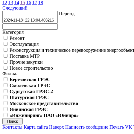
12
13
14
15
16
17
18
Следующий
Период
Категория
Ремонт
Эксплуатация
Реконструкция и техническое перевооружение энергообъек
Поставка МТР
Прочие закупки
Новое строительство
Филиал
Берёзовская ГРЭС
Смоленская ГРЭС
Сургутская ГРЭС-2
Шатурская ГРЭС
Московское представительство
Яйвинская ГРЭС
«Инжиниринг» ПАО «Юнипро»
Контакты
Карта сайта
Наверх
Написать сообщение
Печать
VK