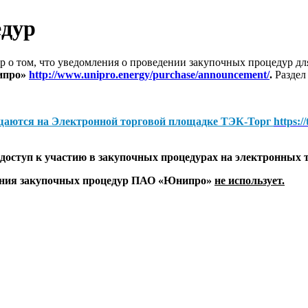
едур
 о том, что уведомления о проведении закупочных процедур 
ипро»
http://www.unipro.energy/purchase/announcement/
.
Раздел
щаются на
Электронной торговой площадке ТЭК-Торг
https:/
оступ к участию в закупочных процедурах на электронных 
дения закупочных процедур ПАО «Юнипро»
не использует.