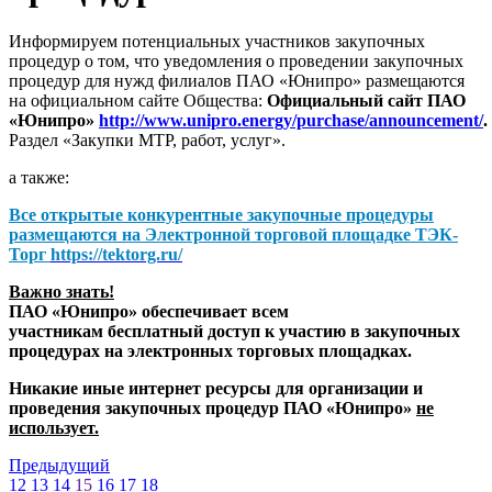
Информируем потенциальных участников закупочных
процедур о том, что уведомления о проведении закупочных
процедур для нужд филиалов ПАО «Юнипро» размещаются
на официальном сайте Общества:
Официальный сайт ПАО
«Юнипро»
http://www.unipro.energy/purchase/announcement/
.
Раздел «Закупки МТР, работ, услуг».
а также:
Все открытые конкурентные закупочные процедуры
размещаются на
Электронной торговой площадке ТЭК-
Торг
https://tektorg.ru/
Важно знать!
ПАО «Юнипро» обеспечивает всем
участникам бесплатный доступ к участию в закупочных
процедурах на электронных торговых площадках.
Никакие иные интернет ресурсы для организации и
проведения закупочных процедур ПАО «Юнипро»
не
использует.
Предыдущий
12
13
14
15
16
17
18