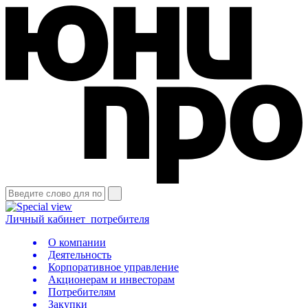
Личный кабинет
потребителя
О компании
Деятельность
Корпоративное управление
Акционерам и инвесторам
Потребителям
Закупки