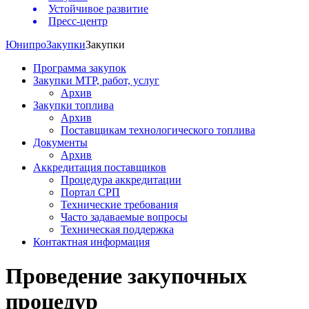
Устойчивое развитие
Пресс-центр
Юнипро
Закупки
Закупки
Программа закупок
Закупки МТР, работ, услуг
Архив
Закупки топлива
Архив
Поставщикам технологического топлива
Документы
Архив
Аккредитация поставщиков
Процедура аккредитации
Портал СРП
Технические требования
Часто задаваемые вопросы
Техническая поддержка
Контактная информация
Проведение закупочных
процедур