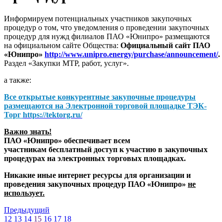
Информируем потенциальных участников закупочных
процедур о том, что уведомления о проведении закупочных
процедур для нужд филиалов ПАО «Юнипро» размещаются
на официальном сайте Общества:
Официальный сайт ПАО
«Юнипро»
http://www.unipro.energy/purchase/announcement/
.
Раздел «Закупки МТР, работ, услуг».
а также:
Все открытые конкурентные закупочные процедуры
размещаются на
Электронной торговой площадке ТЭК-
Торг
https://tektorg.ru/
Важно знать!
ПАО «Юнипро» обеспечивает всем
участникам бесплатный доступ к участию в закупочных
процедурах на электронных торговых площадках.
Никакие иные интернет ресурсы для организации и
проведения закупочных процедур ПАО «Юнипро»
не
использует.
Предыдущий
12
13
14
15
16
17
18