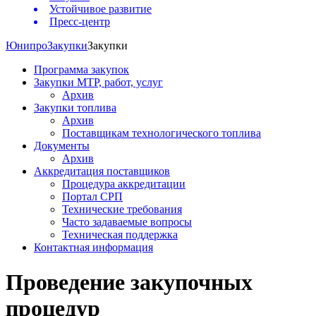
Устойчивое развитие
Пресс-центр
Юнипро
Закупки
Закупки
Программа закупок
Закупки МТР, работ, услуг
Архив
Закупки топлива
Архив
Поставщикам технологического топлива
Документы
Архив
Аккредитация поставщиков
Процедура аккредитации
Портал СРП
Технические требования
Часто задаваемые вопросы
Техническая поддержка
Контактная информация
Проведение закупочных
процедур