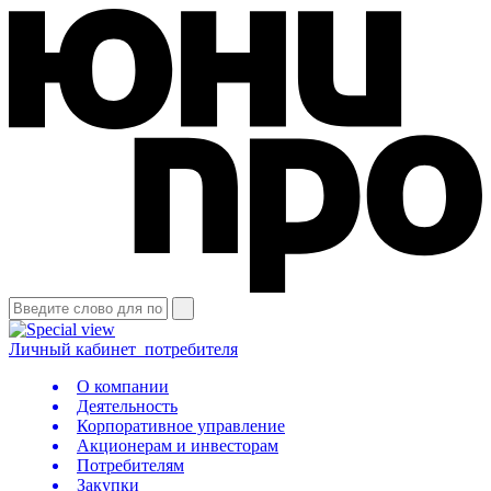
Личный кабинет
потребителя
О компании
Деятельность
Корпоративное управление
Акционерам и инвесторам
Потребителям
Закупки