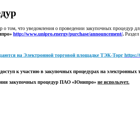
едур
 о том, что уведомления о проведении закупочных процедур 
ипро»
http://www.unipro.energy/purchase/announcement/
.
Раздел
щаются на
Электронной торговой площадке ТЭК-Торг
https:/
оступ к участию в закупочных процедурах на электронных 
дения закупочных процедур ПАО «Юнипро»
не использует.