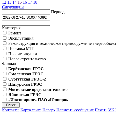
12
13
14
15
16
17
18
Следующий
Период
Категория
Ремонт
Эксплуатация
Реконструкция и техническое перевооружение энергообъек
Поставка МТР
Прочие закупки
Новое строительство
Филиал
Берёзовская ГРЭС
Смоленская ГРЭС
Сургутская ГРЭС-2
Шатурская ГРЭС
Московское представительство
Яйвинская ГРЭС
«Инжиниринг» ПАО «Юнипро»
Контакты
Карта сайта
Наверх
Написать сообщение
Печать
VK