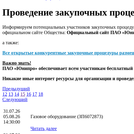
Проведение закупочных проц
Информируем потенциальных участников закупочных процедур
официальном сайте Общества:
Официальный сайт ПАО «Юн
а также:
Все открытые конкурентные закупочные процедуры разме
Важно знать!
ПАО «Юнипро» обеспечивает всем участникам бесплатный д
Никакие иные интернет ресурсы для организации и прове
Предыдущий
12
13
14
15
16
17
18
Следующий
31.07.26
05.08.26
Газовое оборудование (ЗП6072873)
14:30:00
Читать далее