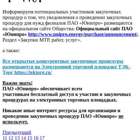
Информируем потенциальных участников закупочных
процедур о том, что уведомления о проведении закупочных
процедур для нужд филиалов ПАО «Юнипро» размещаются
на официальном сайте Общества:
Официальный сайт ПАО
«Юнипро»
http://www.unipro.energy/purchase/announcement/
.
Раздел «Закупки МТР, работ, услуг».
а также:
Все открытые конкурентные закупочные процедуры
размещаются на
Электронной торговой площадке ТЭК-
Торг
https://tektorg.ru/
Важно знать!
ПАО «Юнипро» обеспечивает всем
участникам бесплатный доступ к участию в закупочных
процедурах на электронных торговых площадках.
Никакие иные интернет ресурсы для организации и
проведения закупочных процедур ПАО «Юнипро»
не
использует.
Предыдущий
11
12
13
14
15
16
17