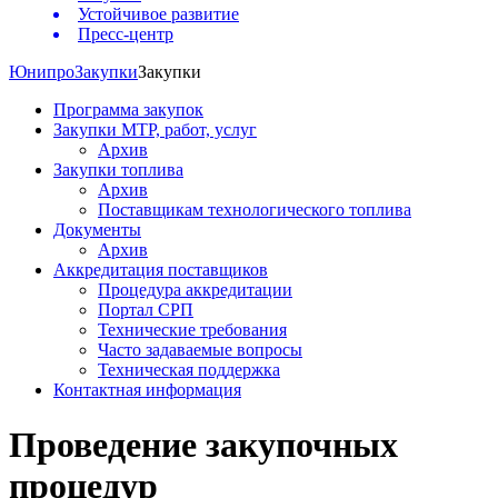
Устойчивое развитие
Пресс-центр
Юнипро
Закупки
Закупки
Программа закупок
Закупки МТР, работ, услуг
Архив
Закупки топлива
Архив
Поставщикам технологического топлива
Документы
Архив
Аккредитация поставщиков
Процедура аккредитации
Портал СРП
Технические требования
Часто задаваемые вопросы
Техническая поддержка
Контактная информация
Проведение закупочных
процедур