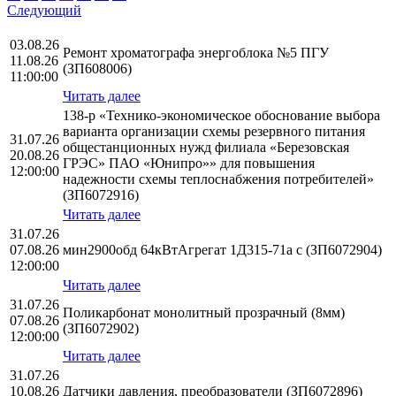
Следующий
03.08.26
Ремонт хроматографа энергоблока №5 ПГУ
11.08.26
(ЗП608006)
11:00:00
Читать далее
138-р «Технико-экономическое обоснование выбора
варианта организации схемы резервного питания
31.07.26
общестанционных нужд филиала «Березовская
20.08.26
ГРЭС» ПАО «Юнипро»» для повышения
12:00:00
надежности схемы теплоснабжения потребителей»
(ЗП6072916)
Читать далее
31.07.26
07.08.26
мин2900обд 64кВтАгрегат 1Д315-71а с (ЗП6072904)
12:00:00
Читать далее
31.07.26
Поликарбонат монолитный прозрачный (8мм)
07.08.26
(ЗП6072902)
12:00:00
Читать далее
31.07.26
10.08.26
Датчики давления, преобразователи (ЗП6072896)