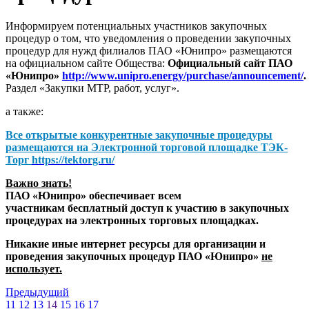
Информируем потенциальных участников закупочных
процедур о том, что уведомления о проведении закупочных
процедур для нужд филиалов ПАО «Юнипро» размещаются
на официальном сайте Общества:
Официальный сайт ПАО
«Юнипро»
http://www.unipro.energy/purchase/announcement/
.
Раздел «Закупки МТР, работ, услуг».
а также:
Все открытые конкурентные закупочные процедуры
размещаются на
Электронной торговой площадке ТЭК-
Торг
https://tektorg.ru/
Важно знать!
ПАО «Юнипро» обеспечивает всем
участникам бесплатный доступ к участию в закупочных
процедурах на электронных торговых площадках.
Никакие иные интернет ресурсы для организации и
проведения закупочных процедур ПАО «Юнипро»
не
использует.
Предыдущий
11
12
13
14
15
16
17