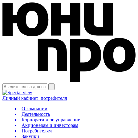
Личный кабинет
потребителя
О компании
Деятельность
Корпоративное управление
Акционерам и инвесторам
Потребителям
Закупки