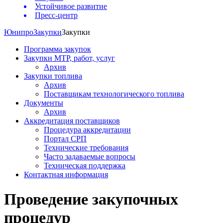
Устойчивое развитие
Пресс-центр
Юнипро
Закупки
Закупки
Программа закупок
Закупки МТР, работ, услуг
Архив
Закупки топлива
Архив
Поставщикам технологического топлива
Документы
Архив
Аккредитация поставщиков
Процедура аккредитации
Портал СРП
Технические требования
Часто задаваемые вопросы
Техническая поддержка
Контактная информация
Проведение закупочных
процедур