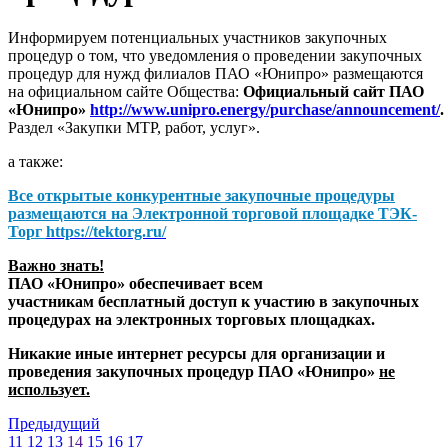
Информируем потенциальных участников закупочных
процедур о том, что уведомления о проведении закупочных
процедур для нужд филиалов ПАО «Юнипро» размещаются
на официальном сайте Общества:
Официальный сайт ПАО
«Юнипро»
http://www.unipro.energy/purchase/announcement/
.
Раздел «Закупки МТР, работ, услуг».
а также:
Все открытые конкурентные закупочные процедуры
размещаются на
Электронной торговой площадке ТЭК-
Торг
https://tektorg.ru/
Важно знать!
ПАО «Юнипро» обеспечивает всем
участникам бесплатный доступ к участию в закупочных
процедурах на электронных торговых площадках.
Никакие иные интернет ресурсы для организации и
проведения закупочных процедур ПАО «Юнипро»
не
использует.
Предыдущий
11
12
13
14
15
16
17