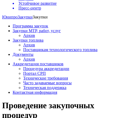
Устойчивое развитие
Пресс-центр
Юнипро
Закупки
Закупки
Программа закупок
Закупки МТР, работ, услуг
Архив
Закупки топлива
Архив
Поставщикам технологического топлива
Документы
Архив
Аккредитация поставщиков
Процедура аккредитации
Портал СРП
Технические требования
Часто задаваемые вопросы
Техническая поддержка
Контактная информация
Проведение закупочных
процедур