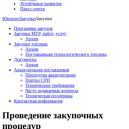
Устойчивое развитие
Пресс-центр
Юнипро
Закупки
Закупки
Программа закупок
Закупки МТР, работ, услуг
Архив
Закупки топлива
Архив
Поставщикам технологического топлива
Документы
Архив
Аккредитация поставщиков
Процедура аккредитации
Портал СРП
Технические требования
Часто задаваемые вопросы
Техническая поддержка
Контактная информация
Проведение закупочных
процедур