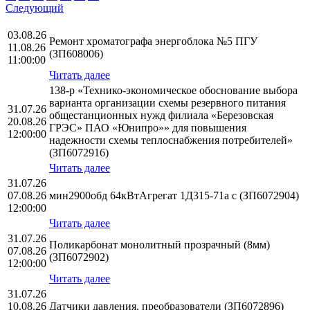
Следующий
03.08.26
Ремонт хроматографа энергоблока №5 ПГУ
11.08.26
(ЗП608006)
11:00:00
Читать далее
138-р «Технико-экономическое обоснование выбора
варианта организации схемы резервного питания
31.07.26
общестанционных нужд филиала «Березовская
20.08.26
ГРЭС» ПАО «Юнипро»» для повышения
12:00:00
надежности схемы теплоснабжения потребителей»
(ЗП6072916)
Читать далее
31.07.26
07.08.26
мин2900обд 64кВтАгрегат 1Д315-71а с (ЗП6072904)
12:00:00
Читать далее
31.07.26
Поликарбонат монолитный прозрачный (8мм)
07.08.26
(ЗП6072902)
12:00:00
Читать далее
31.07.26
10.08.26
Датчики давления, преобразователи (ЗП6072896)