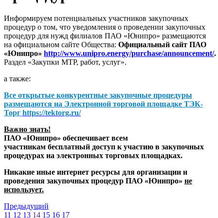
Информируем потенциальных участников закупочных
процедур о том, что уведомления о проведении закупочных
процедур для нужд филиалов ПАО «Юнипро» размещаются
на официальном сайте Общества:
Официальный сайт ПАО
«Юнипро»
http://www.unipro.energy/purchase/announcement/
.
Раздел «Закупки МТР, работ, услуг».
а также:
Все открытые конкурентные закупочные процедуры
размещаются на
Электронной торговой площадке ТЭК-
Торг
https://tektorg.ru/
Важно знать!
ПАО «Юнипро» обеспечивает всем
участникам бесплатный доступ к участию в закупочных
процедурах на электронных торговых площадках.
Никакие иные интернет ресурсы для организации и
проведения закупочных процедур ПАО «Юнипро»
не
использует.
Предыдущий
11
12
13
14
15
16
17