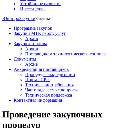
Устойчивое развитие
Пресс-центр
Юнипро
Закупки
Закупки
Программа закупок
Закупки МТР, работ, услуг
Архив
Закупки топлива
Архив
Поставщикам технологического топлива
Документы
Архив
Аккредитация поставщиков
Процедура аккредитации
Портал СРП
Технические требования
Часто задаваемые вопросы
Техническая поддержка
Контактная информация
Проведение закупочных
процедур