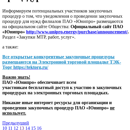
Информируем потенциальных участников закупочных
процедур о том, что уведомления о проведении закупочных
процедур для нужд филиалов ПАО «Юнипро» размещаются
на официальном сайте Общества:
Официальный сайт ПАО
«Юнипро»
http://www.unipro.energy/purchase/announcement/
.
Раздел «Закупки МТР, работ, услуг».
а также:
Все открытые конкурентные закупочные процедуры
размещаются на
Электронной торговой площадке ТЭК-
Торг
https://tektorg.ru/
Важно знать!
ПАО «Юнипро» обеспечивает всем
участникам бесплатный доступ к участию в закупочных
процедурах на электронных торговых площадках.
Никакие иные интернет ресурсы для организации и
проведения закупочных процедур ПАО «Юнипро»
не
использует.
Предыдущий
10
11
12
13
14
15
16