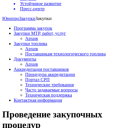
Устойчивое развитие
Пресс-центр
Юнипро
Закупки
Закупки
Программа закупок
Закупки МТР, работ, услуг
Архив
Закупки топлива
Архив
Поставщикам технологического топлива
Документы
Архив
Аккредитация поставщиков
Процедура аккредитации
Портал СРП
Технические требования
Часто задаваемые вопросы
Техническая поддержка
Контактная информация
Проведение закупочных
процедур