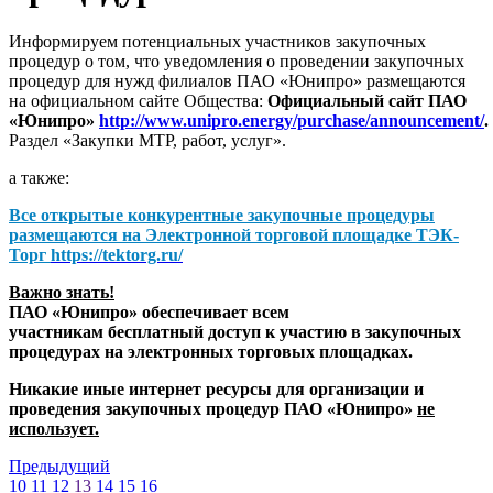
Информируем потенциальных участников закупочных
процедур о том, что уведомления о проведении закупочных
процедур для нужд филиалов ПАО «Юнипро» размещаются
на официальном сайте Общества:
Официальный сайт ПАО
«Юнипро»
http://www.unipro.energy/purchase/announcement/
.
Раздел «Закупки МТР, работ, услуг».
а также:
Все открытые конкурентные закупочные процедуры
размещаются на
Электронной торговой площадке ТЭК-
Торг
https://tektorg.ru/
Важно знать!
ПАО «Юнипро» обеспечивает всем
участникам бесплатный доступ к участию в закупочных
процедурах на электронных торговых площадках.
Никакие иные интернет ресурсы для организации и
проведения закупочных процедур ПАО «Юнипро»
не
использует.
Предыдущий
10
11
12
13
14
15
16