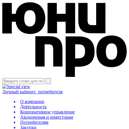
Личный кабинет
потребителя
О компании
Деятельность
Корпоративное управление
Акционерам и инвесторам
Потребителям
Закупки