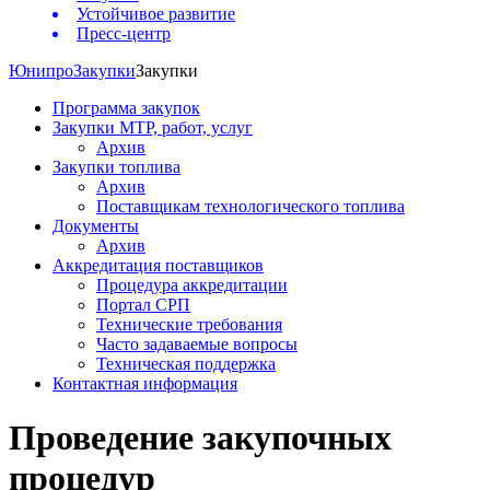
Устойчивое развитие
Пресс-центр
Юнипро
Закупки
Закупки
Программа закупок
Закупки МТР, работ, услуг
Архив
Закупки топлива
Архив
Поставщикам технологического топлива
Документы
Архив
Аккредитация поставщиков
Процедура аккредитации
Портал СРП
Технические требования
Часто задаваемые вопросы
Техническая поддержка
Контактная информация
Проведение закупочных
процедур