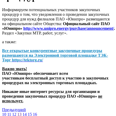
Информируем потенциальных участников закупочных
процедур о том, что уведомления о проведении закупочных
процедур для нужд филиалов ПАО «Юнипро» размещаются
на официальном сайте Общества:
Официальный сайт ПАО
«Юнипро»
http://www.unipro.energy/purchase/announcement/
.
Раздел «Закупки МТР, работ, услуг».
а также:
Все открытые конкурентные закупочные процедуры
размещаются на
Электронной торговой площадке ТЭК-
Торг
https://tektorg.ru/
Важно знать!
ПАО «Юнипро» обеспечивает всем
участникам бесплатный доступ к участию в закупочных
процедурах на электронных торговых площадках.
Никакие иные интернет ресурсы для организации и
проведения закупочных процедур ПАО «Юнипро»
не
использует.
Предыдущий
10
11
12
13
14
15
16