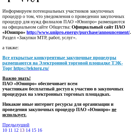
Информируем потенциальных участников закупочных
процедур о том, что уведомления о проведении закупочных
процедур для нужд филиалов ПАО «Юнипро» размещаются
на официальном сайте Общества:
Официальный сайт ПАО
«Юнипро»
http://www.unipro.energy/purchase/announcement/
.
Раздел «Закупки МТР, работ, услуг».
а также:
Все открытые конкурентные закупочные процедуры
размещаются на
Электронной торговой площадке ТЭК-
Торг
https://tektorg.ru/
Важно знать!
ПАО «Юнипро» обеспечивает всем
участникам бесплатный доступ к участию в закупочных
процедурах на электронных торговых площадках.
Никакие иные интернет ресурсы для организации и
проведения закупочных процедур ПАО «Юнипро»
не
использует.
Предыдущий
10
11
12
13
14
15
16