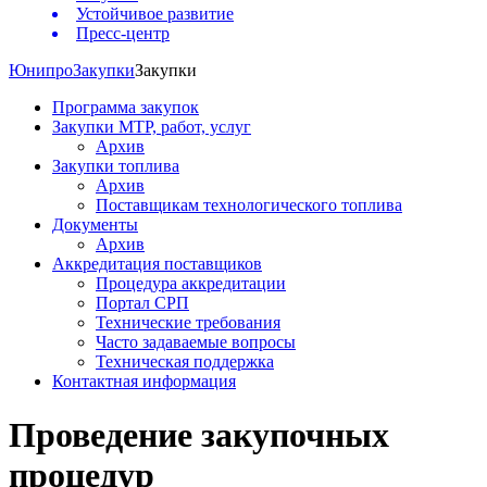
Устойчивое развитие
Пресс-центр
Юнипро
Закупки
Закупки
Программа закупок
Закупки МТР, работ, услуг
Архив
Закупки топлива
Архив
Поставщикам технологического топлива
Документы
Архив
Аккредитация поставщиков
Процедура аккредитации
Портал СРП
Технические требования
Часто задаваемые вопросы
Техническая поддержка
Контактная информация
Проведение закупочных
процедур