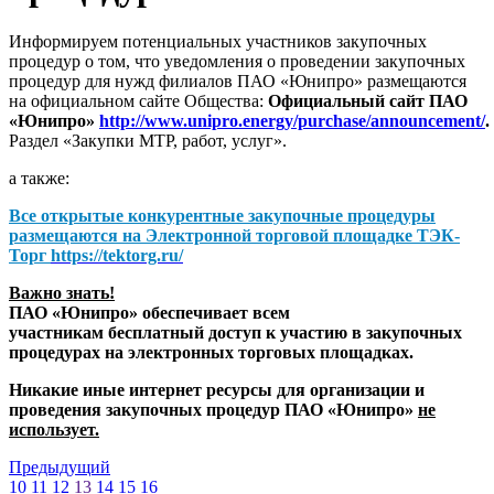
Информируем потенциальных участников закупочных
процедур о том, что уведомления о проведении закупочных
процедур для нужд филиалов ПАО «Юнипро» размещаются
на официальном сайте Общества:
Официальный сайт ПАО
«Юнипро»
http://www.unipro.energy/purchase/announcement/
.
Раздел «Закупки МТР, работ, услуг».
а также:
Все открытые конкурентные закупочные процедуры
размещаются на
Электронной торговой площадке ТЭК-
Торг
https://tektorg.ru/
Важно знать!
ПАО «Юнипро» обеспечивает всем
участникам бесплатный доступ к участию в закупочных
процедурах на электронных торговых площадках.
Никакие иные интернет ресурсы для организации и
проведения закупочных процедур ПАО «Юнипро»
не
использует.
Предыдущий
10
11
12
13
14
15
16