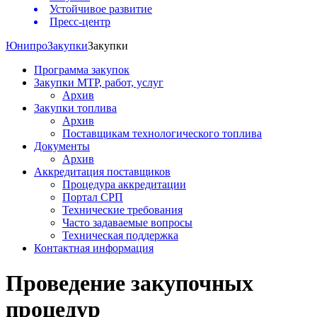
Устойчивое развитие
Пресс-центр
Юнипро
Закупки
Закупки
Программа закупок
Закупки МТР, работ, услуг
Архив
Закупки топлива
Архив
Поставщикам технологического топлива
Документы
Архив
Аккредитация поставщиков
Процедура аккредитации
Портал СРП
Технические требования
Часто задаваемые вопросы
Техническая поддержка
Контактная информация
Проведение закупочных
процедур