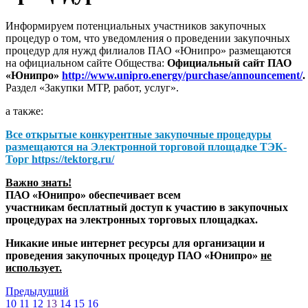
Информируем потенциальных участников закупочных
процедур о том, что уведомления о проведении закупочных
процедур для нужд филиалов ПАО «Юнипро» размещаются
на официальном сайте Общества:
Официальный сайт ПАО
«Юнипро»
http://www.unipro.energy/purchase/announcement/
.
Раздел «Закупки МТР, работ, услуг».
а также:
Все открытые конкурентные закупочные процедуры
размещаются на
Электронной торговой площадке ТЭК-
Торг
https://tektorg.ru/
Важно знать!
ПАО «Юнипро» обеспечивает всем
участникам бесплатный доступ к участию в закупочных
процедурах на электронных торговых площадках.
Никакие иные интернет ресурсы для организации и
проведения закупочных процедур ПАО «Юнипро»
не
использует.
Предыдущий
10
11
12
13
14
15
16