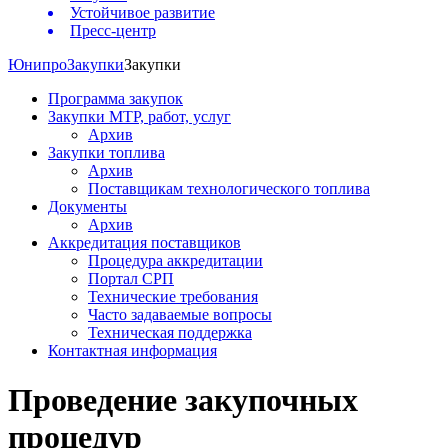
Устойчивое развитие
Пресс-центр
Юнипро
Закупки
Закупки
Программа закупок
Закупки МТР, работ, услуг
Архив
Закупки топлива
Архив
Поставщикам технологического топлива
Документы
Архив
Аккредитация поставщиков
Процедура аккредитации
Портал СРП
Технические требования
Часто задаваемые вопросы
Техническая поддержка
Контактная информация
Проведение закупочных
процедур