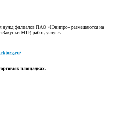
для нужд филиалов ПАО «Юнипро» размещаются на
 «Закупки МТР, работ, услуг».
/tektorg.ru/
торговых площадках.