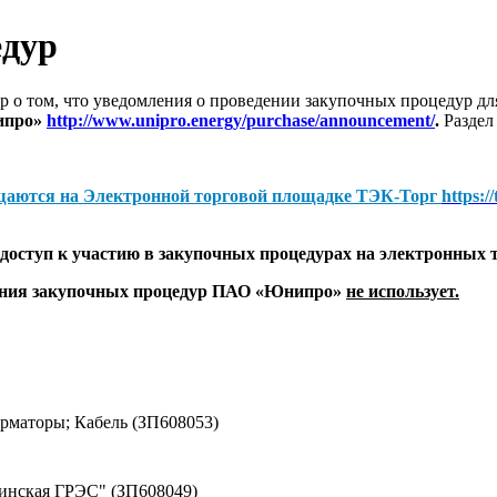
едур
 о том, что уведомления о проведении закупочных процедур 
ипро»
http://www.unipro.energy/purchase/announcement/
.
Раздел
щаются на
Электронной торговой площадке ТЭК-Торг
https:/
оступ к участию в закупочных процедурах на электронных 
дения закупочных процедур ПАО «Юнипро»
не использует.
маторы; Кабель (ЗП608053)
винская ГРЭС" (ЗП608049)