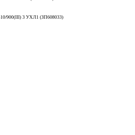
0/900(III) 3 УХЛ1 (ЗП608033)