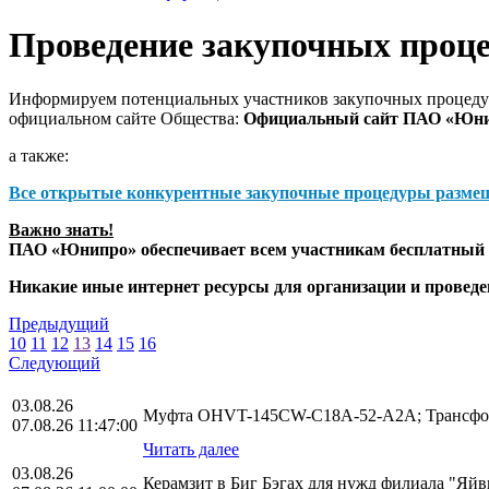
Проведение закупочных проц
Информируем потенциальных участников закупочных процедур
официальном сайте Общества:
Официальный сайт ПАО «Юн
а также:
Все открытые конкурентные закупочные процедуры разме
Важно знать!
ПАО «Юнипро» обеспечивает всем участникам бесплатный д
Никакие иные интернет ресурсы для организации и прове
Предыдущий
10
11
12
13
14
15
16
Следующий
03.08.26
Муфта OHVT-145CW-C18A-52-A2A; Трансфор
07.08.26 11:47:00
Читать далее
03.08.26
Керамзит в Биг Бэгах для нужд филиала "Яй