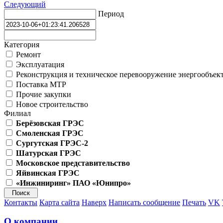
Следующий
Период
Категория
Ремонт
Эксплуатация
Реконструкция и техническое перевооружение энергообъек
Поставка МТР
Прочие закупки
Новое строительство
Филиал
Берёзовская ГРЭС
Смоленская ГРЭС
Сургутская ГРЭС-2
Шатурская ГРЭС
Московское представительство
Яйвинская ГРЭС
«Инжиниринг» ПАО «Юнипро»
Контакты
Карта сайта
Наверх
Написать сообщение
Печать
VK
О компании