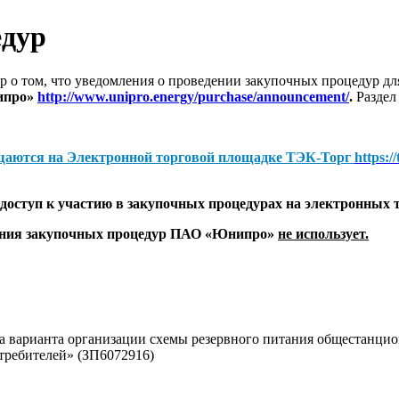
едур
 о том, что уведомления о проведении закупочных процедур 
ипро»
http://www.unipro.energy/purchase/announcement/
.
Раздел
щаются на
Электронной торговой площадке ТЭК-Торг
https:/
оступ к участию в закупочных процедурах на электронных 
дения закупочных процедур ПАО «Юнипро»
не использует.
ра варианта организации схемы резервного питания общестан
требителей» (ЗП6072916)