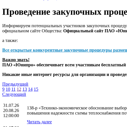
Проведение закупочных проц
Информируем потенциальных участников закупочных процедур
официальном сайте Общества:
Официальный сайт ПАО «Юн
а также:
Все открытые конкурентные закупочные процедуры разме
Важно знать!
ПАО «Юнипро» обеспечивает всем участникам бесплатный д
Никакие иные интернет ресурсы для организации и прове
Предыдущий
9
10
11
12
13
14
15
Следующий
31.07.26
138-р «Технико-экономическое обоснование выбо
20.08.26
повышения надежности схемы теплоснабжения по
12:00:00
Читать далее