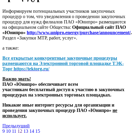
Информируем потенциальных участников закупочных
процедур о том, что уведомления о проведении закупочных
процедур для нужд филиалов ПАО «Юнипро» размещаются
на официальном сайте Общества:
Официальный сайт ПАО
«Юнипро»
http://www.unipro.energy/purchase/announcement/
.
Раздел «Закупки МТР, работ, услуг».
а также:
Все открытые конкурентные закупочные процедуры
размещаются на
Электронной торговой площадке ТЭК-
Торг
https://tektorg.ru/
Важно знать!
ПАО «Юнипро» обеспечивает всем
участникам бесплатный доступ к участию в закупочных
процедурах на электронных торговых площадках.
Никакие иные интернет ресурсы для организации и
проведения закупочных процедур ПАО «Юнипро»
не
использует.
Предыдущий
9
10
11
12
13
14
15