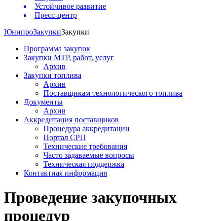
Устойчивое развитие
Пресс-центр
Юнипро
Закупки
Закупки
Программа закупок
Закупки МТР, работ, услуг
Архив
Закупки топлива
Архив
Поставщикам технологического топлива
Документы
Архив
Аккредитация поставщиков
Процедура аккредитации
Портал СРП
Технические требования
Часто задаваемые вопросы
Техническая поддержка
Контактная информация
Проведение закупочных
процедур