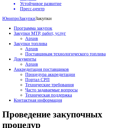
Устойчивое развитие
Пресс-центр
Юнипро
Закупки
Закупки
Программа закупок
Закупки МТР, работ, услуг
Архив
Закупки топлива
Архив
Поставщикам технологического топлива
Документы
Архив
Аккредитация поставщиков
Процедура аккредитации
Портал СРП
Технические требования
Часто задаваемые вопросы
Техническая поддержка
Контактная информация
Проведение закупочных
процедур