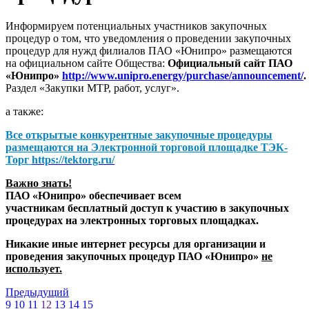
Информируем потенциальных участников закупочных
процедур о том, что уведомления о проведении закупочных
процедур для нужд филиалов ПАО «Юнипро» размещаются
на официальном сайте Общества:
Официальный сайт ПАО
«Юнипро»
http://www.unipro.energy/purchase/announcement/
.
Раздел «Закупки МТР, работ, услуг».
а также:
Все открытые конкурентные закупочные процедуры
размещаются на
Электронной торговой площадке ТЭК-
Торг
https://tektorg.ru/
Важно знать!
ПАО «Юнипро» обеспечивает всем
участникам бесплатный доступ к участию в закупочных
процедурах на электронных торговых площадках.
Никакие иные интернет ресурсы для организации и
проведения закупочных процедур ПАО «Юнипро»
не
использует.
Предыдущий
9
10
11
12
13
14
15