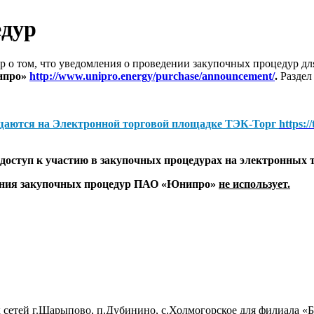
едур
 о том, что уведомления о проведении закупочных процедур 
ипро»
http://www.unipro.energy/purchase/announcement/
.
Раздел
щаются на
Электронной торговой площадке ТЭК-Торг
https:/
оступ к участию в закупочных процедурах на электронных 
дения закупочных процедур ПАО «Юнипро»
не использует.
 сетей г.Шарыпово, п.Дубинино, с.Холмогорское для филиала 