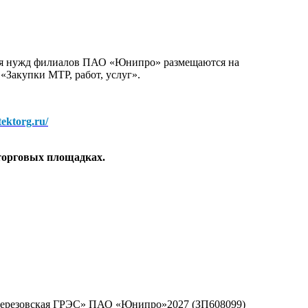
для нужд филиалов ПАО «Юнипро» размещаются на
 «Закупки МТР, работ, услуг».
/tektorg.ru/
торговых площадках.
«Березовская ГРЭС» ПАО «Юнипро»2027 (ЗП608099)