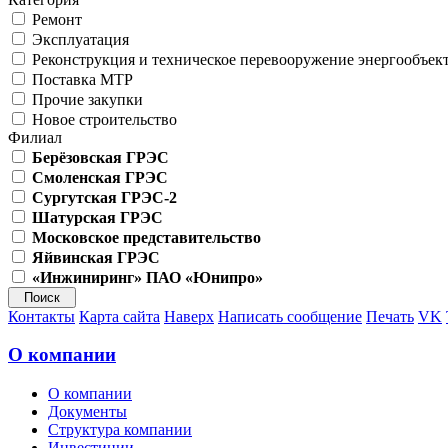
Ремонт
Эксплуатация
Реконструкция и техническое перевооружение энергообъек
Поставка МТР
Прочие закупки
Новое строительство
Филиал
Берёзовская ГРЭС
Смоленская ГРЭС
Сургутская ГРЭС-2
Шатурская ГРЭС
Московское представительство
Яйвинская ГРЭС
«Инжиниринг» ПАО «Юнипро»
Контакты
Карта сайта
Наверх
Написать сообщение
Печать
VK
О компании
О компании
Документы
Структура компании
Инвестиции