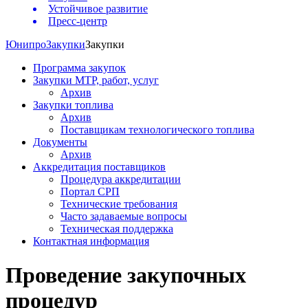
Устойчивое развитие
Пресс-центр
Юнипро
Закупки
Закупки
Программа закупок
Закупки МТР, работ, услуг
Архив
Закупки топлива
Архив
Поставщикам технологического топлива
Документы
Архив
Аккредитация поставщиков
Процедура аккредитации
Портал СРП
Технические требования
Часто задаваемые вопросы
Техническая поддержка
Контактная информация
Проведение закупочных
процедур