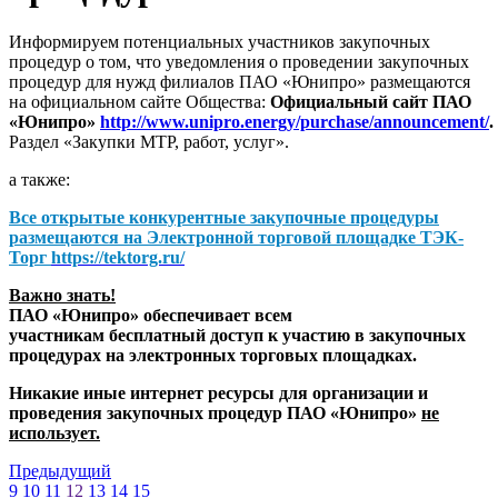
Информируем потенциальных участников закупочных
процедур о том, что уведомления о проведении закупочных
процедур для нужд филиалов ПАО «Юнипро» размещаются
на официальном сайте Общества:
Официальный сайт ПАО
«Юнипро»
http://www.unipro.energy/purchase/announcement/
.
Раздел «Закупки МТР, работ, услуг».
а также:
Все открытые конкурентные закупочные процедуры
размещаются на
Электронной торговой площадке ТЭК-
Торг
https://tektorg.ru/
Важно знать!
ПАО «Юнипро» обеспечивает всем
участникам бесплатный доступ к участию в закупочных
процедурах на электронных торговых площадках.
Никакие иные интернет ресурсы для организации и
проведения закупочных процедур ПАО «Юнипро»
не
использует.
Предыдущий
9
10
11
12
13
14
15